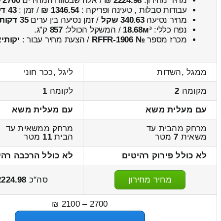
מחיר מחירון:
2224.98
₪ / אלה שבטווח המחירים
2700
–
עבודות סבלות , טעינה ופריקה :
1346.54 ₪
/ זמן :
43 דקות 11 שניות
מחיר נסיעה
340.63 שקל
/ זמן נסיעה בין ערים
35 דקות
נפח כללי:
18.68м³
/ המשקל הכולל:
857
ק”ג.
מכרז מספר
№ RFFR-1906
/ הצעת מחיר עבור :
יקותי
ממגל ,השדות
ליגל ,ככר חוני
מקומה
2
לקומה
1
עם מעלית משא
עם מעלית משא
מרחק מהבית עד
מרחק ממשאית עד
משאית
7
מטר
הבית
11
מטר
לא כולל פירוק רהיטים
לא כולל הרכבה רהי
מחיר מחירון
סה"כ
2224.98
2700 – 2100 ₪