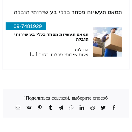
תמאס תעשיות מסחר כללי בע שירותי הובלה
09-7481929
תמאס תעשיות מסחר כללי בע שירותי
הובלה
הובלות
עלות שירותי סבלות בזמר […]
Поделиться ссылкой, выберите способ!
Facebook
Twitter
Reddit
LinkedIn
WhatsApp
Telegram
Tumblr
Pinterest
Vk
כתובת
דואר
אלקטרוני