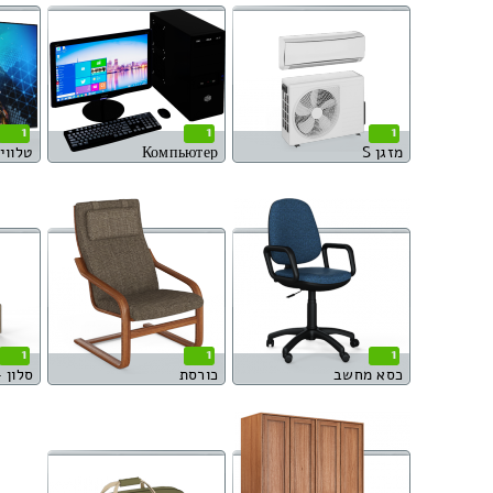
1
1
1
מזגן S
Компьютер
טלוויזי
1
1
1
כסא מחשב
כורסת
סלון – ספ