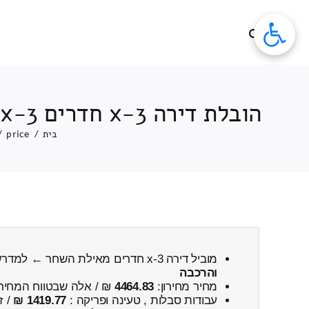
לג
תוכן
הובלת דירה 3-x חדרים 3-x חדרים מאילת השחר ← למדרשת בן גוריון כולל פירוק והרכבה
בית
/
price
/
מוביל דירה 3-x חדרים מאילת השחר ← למדרשת בן גוריון
והרכבה
מחיר מחירון:
4464.83
₪ / אלה שבטווח המחיר
עבודות סבלות , טעינה ופריקה :
1419.77 ₪
/ ז