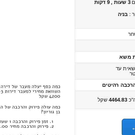
ים
3 שעות , 9 דקות
 :
בניה
חר
ת משא
אית עד
ר
הרכבה רהיטים
כמה כסף יעלה מעבר של דירה 3-x חדרים מאילת השחר למדרשת בן גוריון
4200 שקל
"כ
4464.83
שקל
בן גוריון?
זמן פירוק והרכבה 1 שעות 7 דקות
פירוק והרכבה מחיר 567.00