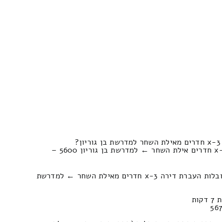
?
השוואת מחירי למעבר דירות 3-x חדרים אילת השחר ← למדרשת בן גוריון 5600 –
כמה עולה פירוק והרכבה של הובלות העברת דירה 3-x חדרים מאילת השחר ← למדרשת