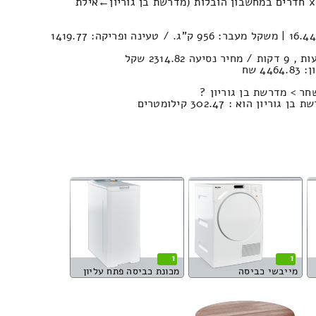
כמה יעלה לכם הובלת דירה 3-x חדרים במחשבון הובלות (מדרשת בן גוריון‎←‏אילת
נפח הובלה (חפצים) : 16.44м³ | משקל מעבר: 956 ק”ג. / טעינה ופריקה: 1419.77
4 שח
חר > מדרשת בן גוריון ?
 הוא : 302.47 קילומטרים
1
1
מייבשי כביסה
מכונת כביסה פתח עליון