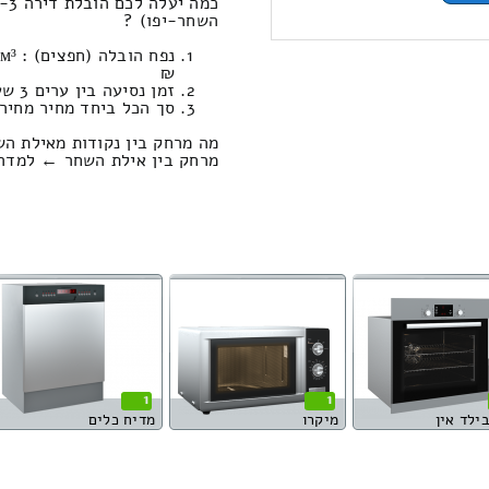
השחר-יפו) ?
₪
זמן נסיעה בין ערים 3 שעות , 9 דקות / מחיר נסיעה 2314.82 שקל
סך הכל ביחד מחיר מחירון: 464.83
מה מרחק בין נקודות מאילת הש
מרחק בין אילת השחר ← למדרשת בן גוריון
1
1
בילד אין
מיקרו
מדיח כלים