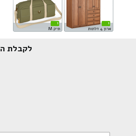
1
1
ארון 4 דלתות
תיק M
לקבלת הצ