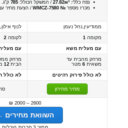
נפח כללי:
27.82м³
/ המשקל הכולל:
785
ק”ג.
מכרז מספר
№ WMCZ-7580
/ הצעת מחיר עבו
ממודיעין,נחל נעמן
לנוף אילון,
מקומה
1
לקומה
2
עם מעלית משא
עם מעלית
מרחק מהבית עד
מרחק ממש
משאית
6
מטר
הבית
12
מט
לא כולל פירוק רהיטים
לא כולל ה
מחיר מחירון
סה
2600 – 2000 ₪
השוואת מחירים ←
מתוך 3 חברות הובלות