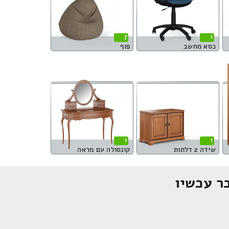
7
1
כסא מחשב
פוף
1
1
שידה 2 דלתות
קונסולה עם מראה
ר עכשיו