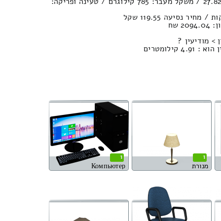
נפח חפצים במשאית : 27.82м³ / משקל מעבר: 785 קילוגרם / טעינה ופריקה:
2 שח
 > מודיעין ?
 קילומטרים
1
1
מנורת
Компьютер