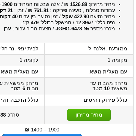
מחיר מחירון:
1526.88
₪ / אלה שבטווח המחירים
1900
–
עבודות סבלות , טעינה ופריקה :
761.81 ₪
/ זמן :
21 דקות 58 שניות
מחיר נסיעה
422.90 שקל
/ זמן נסיעה בין ערים
40 דקות
נפח כללי:
12.39м³
/ המשקל הכולל:
479
ק”ג.
מכרז מספר
№ JGHG-6478
/ הצעת מחיר עבור :
ערן
ממזרעה ,אלנח'יל
לבית ינאי ,נר הלי
מקומה
1
לקומה
1
עם מעלית משא
עם מעלית משא
מרחק מהבית עד
מרחק ממשאית ע
משאית
10
מטר
הבית
6
מטר
כולל פירוק רהיטים
כולל הרכבה רהי
מחיר מחירון
סה"כ
.88
1900 – 1400 ₪