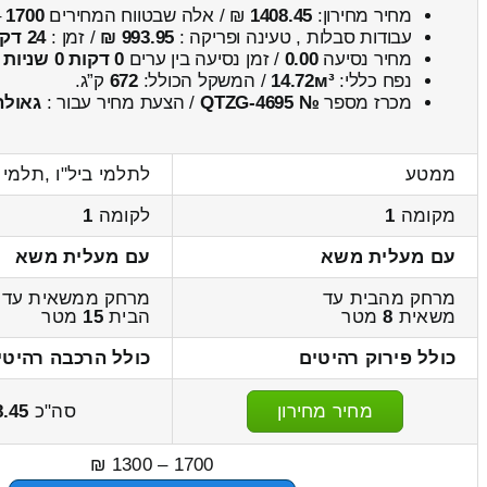
מחיר מחירון:
1408.45
₪ / אלה שבטווח המחירים
1700
–
עבודות סבלות , טעינה ופריקה :
993.95 ₪
/ זמן :
24 דקות 57 שניות
מחיר נסיעה
0.00
/ זמן נסיעה בין ערים
0 דקות 0 שניות
נפח כללי:
14.72м³
/ המשקל הכולל:
672
ק”ג.
מכרז מספר
№ QTZG-4695
/ הצעת מחיר עבור :
גאולה
ממטע
לתלמי ביל"ו ,תלמי ב
מקומה
1
לקומה
1
עם מעלית משא
עם מעלית משא
מרחק מהבית עד
מרחק ממשאית עד
משאית
8
מטר
הבית
15
מטר
כולל פירוק רהיטים
כולל הרכבה רהיטי
מחיר מחירון
סה"כ
8.45
1700 – 1300 ₪