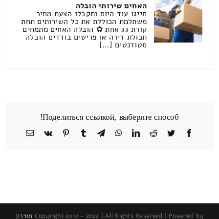
האחים שירותי הובלה
חייגו עוד היום ותקבלו הצעת מחיר
משתלמת הכוללת את כל השירותים תחת
קורת גג אחת ✿ הובלה האחים מתמחים
תכולת דירה או פריטים בודדים הובלה
סטודנטים […]
Поделиться ссылкой, выберите способ!
Facebook
Twitter
Reddit
LinkedIn
WhatsApp
Telegram
Tumblr
Pinterest
Vk
כתובת
דואר
אלקטרוני
Copyright 2012 - 2022 | All Rights Reserved | Powered by
מחירון