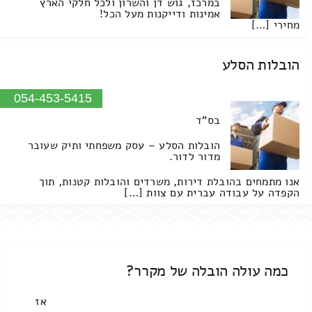
במרכז, גוש דן והשרון ולכל חלקי הארץ
אמינות ודייקנות מעל הכל!
מחירי […]
הובלות הסלע
054-453-5415
בס"ד
הובלות הסלע – עסק משפחתי ותיק שעובר
מדור לדור.
אנו מתמחים בהובלת דירות, משרדים והובלות קטנות, תוך
הקפדה על עבודה עברית עם צוות […]
כמה עולה הובלה של מקרר?
אז