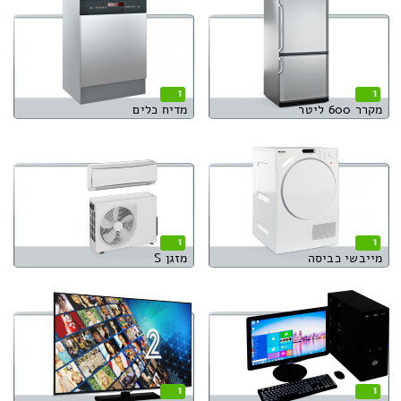
1
1
מקרר 600 ליטר
מדיח כלים
1
1
מייבשי כביסה
מזגן S
1
1