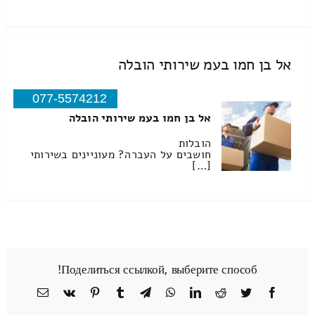
אל בן חמו בעמ שירותי הובלה
077-5574212
אל בן חמו בעמ שירותי הובלה
הובלות
חושבים על העברה? מעוניינים בשירותי
[…]
Поделиться ссылкой, выберите способ!
Facebook
Twitter
Reddit
LinkedIn
WhatsApp
Telegram
Tumblr
Pinterest
Vk
כתובת
דואר
אלקטרוני