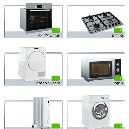
1
1
כיריים
תנור בילד אין
1
1
מיקרו
מייבשי כביסה
1
1