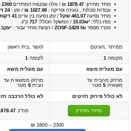
מחיר מחירון:
1878.47
₪ / אלה שבטווח המחירים
2300
–
עבודות סבלות , טעינה ופריקה :
1027.69 ₪
/ זמן :
24 דקות 17 שניות
מחיר נסיעה
461.07 שקל
/ זמן נסיעה בין ערים
41 דקות
נפח כללי:
15.03м³
/ המשקל הכולל:
717
ק”ג.
מכרז מספר
№ ZOSF-1429
/ הצעת מחיר עבור :
יעקב
ממיתר ,העיטם
לגשר ,בית ראשון
מקומה
1
לקומה
1
עם מעלית משא
עם מעלית משא
מרחק מהבית עד
מרחק ממשאית עד
משאית
5
מטר
הבית
9
מטר
לא כולל פירוק רהיטים
לא כולל הרכבה רהי
מחיר מחירון
סה"כ
1878.47
2300 – 1800 ₪