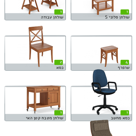
1
1
שולחן סלוני S
שולחן עבודה
2
4
שרפרף
כסא
1
1
כסא מחשב
שולחן מטבח קטן האי