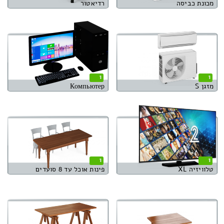
מכונת כביסה
רדיאטור
1
1
מזגן S
Компьютер
1
1
טלוויזיה XL
פינות אוכל עד 8 סועדים