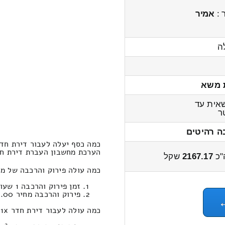
 :
אמיר
ה
 משא
אית עד
ר
ה רהיטים
כמה כסף יעלה לעבור דירת חדר 1x דקל – מי ע
הערכת מחשבון העברת דירת חדר 1x דקל ← למי עמי 2700 – 00
"כ
2167.17
שקל
כמה עולה פירוק והרכבה של מוביל דירת חדר
זמן פירוק והרכבה 1 שעות 2 דקות
פירוק והרכבה מחיר 520.00
כמה עולה לעבור דירת חדר 1x במחירון הובלות (מי עמי‎←‏דקל-יפו) ?