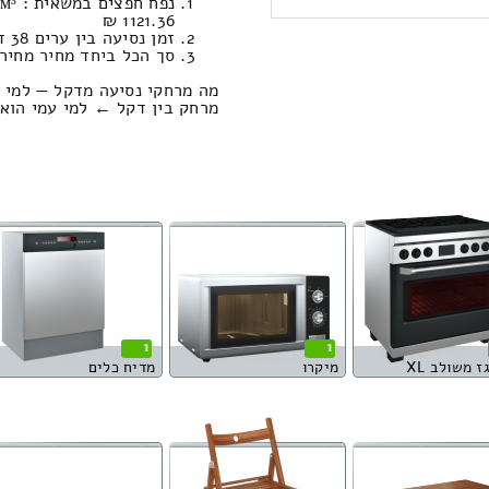
1121.36 ₪
זמן נסיעה בין ערים 38 דקות / מחיר נסיעה 462.69 שקל
סך הכל ביחד מחיר מחירון: 167.17
מה מרחקי נסיעה מדקל — למי ע
מרחק בין דקל ← למי עמי הוא : 45.61 קילומט
1
1
ז משולב XL
מיקרו
מדיח כלים