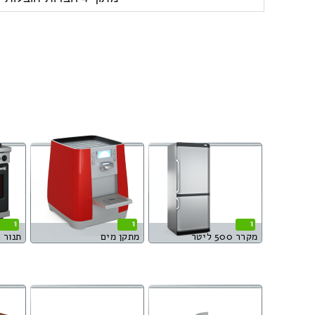
1
1
1
מקרר 500 ליטר
מתקן מים
תנור ג