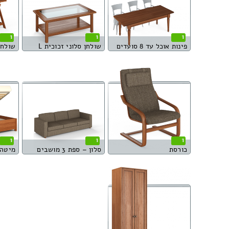
1
1
1
פינות אוכל עד 8 סועדים
שולחן סלוני זכוכית L
שולחן
1
1
1
כורסת
סלון – ספת 3 מושבים