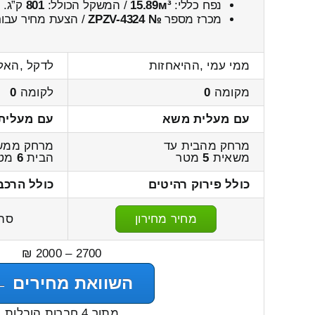
נפח כללי:
15.89м³
/ המשקל הכולל:
801
ק”ג.
מכרז מספר
№ ZPZV-4324
/ הצעת מחיר עבור
ממי עמי ,ההיאחזות
לדקל ,האל
מקומה
0
לקומה
0
עם מעלית משא
עם מעלית
מרחק מהבית עד
מרחק ממש
משאית
5
מטר
הבית
6
מט
כולל פירוק רהיטים
כולל הרכב
מחיר מחירון
סה
2700 – 2000 ₪
השוואת מחירים ←
מתוך 4 חברות הובלות