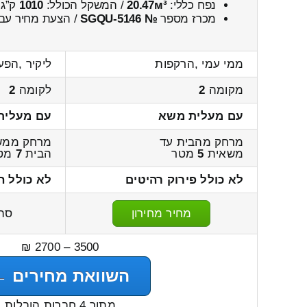
נפח כללי:
20.47м³
/ המשקל הכולל:
1010
ק”ג.
מכרז מספר
№ SGQU-5146
/ הצעת מחיר עבו
ממי עמי ,הרקפות
ליקיר ,הפע
מקומה
2
לקומה
2
עם מעלית משא
עם מעלית
מרחק מהבית עד
מרחק ממש
משאית
5
מטר
הבית
7
מט
לא כולל פירוק רהיטים
לא כולל ה
מחיר מחירון
סה
3500 – 2700 ₪
השוואת מחירים ←
מתוך 4 חברות הובלות