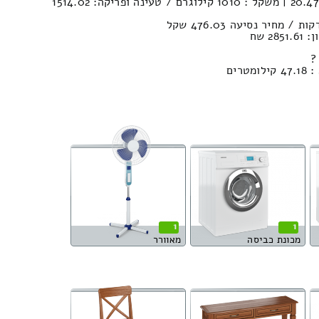
נפח הובלה (חפצים) : 20.47м³ | משקל : 1010 קילוגרם / טעינה ופריקה: 1514.02
2 שח
?
רים
1
1
מכונת כביסה
מאוורר