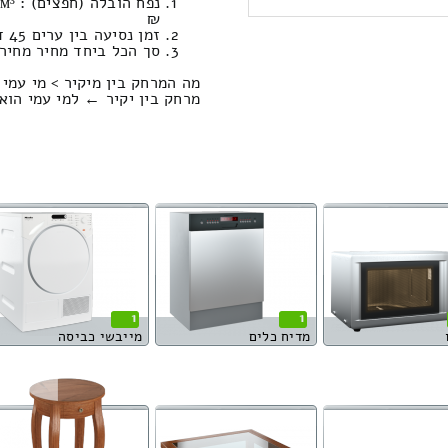
₪
זמן נסיעה בין ערים 45 דקות / מחיר נסיעה 476.03 שקל
סך הכל ביחד מחיר מחירון: 851.61
מה המרחק בין מיקיר > מי עמי 
מרחק בין יקיר ← למי עמי הוא : 47.18 קילומט
1
1
מדיח כלים
מייבשי כביסה