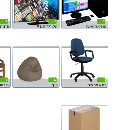
1
1
1
Компьютер
טלוויזיה XL
פינות או
1
4
1
כסא מחשב
פוף
כורסת