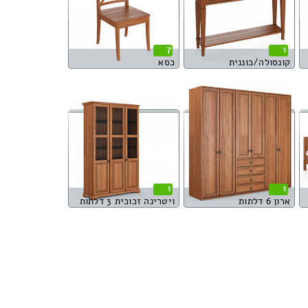
7
1
קונסולה/כוננית
כסא
1
1
ארון 6 דלתות
ויטרינה זכוכית 3 דלתות