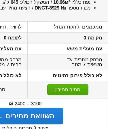
נפח כללי:
10.66м³
/ המשקל הכולל:
645
ק”ג.
מכרז מספר
№ DNGT-8929
/ הצעת מחיר עבו
ממכמנים ,להקת הנחל
לרוויה ,רוי
מקומה
0
לקומה
0
עם מעלית משא
עם מעלית
מרחק מהבית עד
מרחק ממש
משאית
7
מטר
הבית
7
מט
לא כולל פירוק רהיטים
לא כולל ה
מחיר מחירון
סה
3100 – 2400 ₪
השוואת מחירים ←
מתוך 3 חברות הובלות