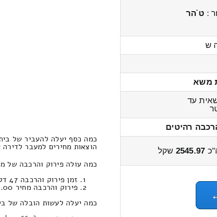
ר :
ט˙הר
ה ש
 משא
אית עד
ר
רכבה רהיטים
כמה כסף יעלה להעביר של בית 
הוצאות מחירים למעבר לדירה שני חדרים
"כ
2545.97
שקל
כמה עולה פירוק והרכבה של מח
זמן פירוק והרכבה 47 דקות 44 שניות
פירוק והרכבה מחיר 371.00
כמה יעלה לעשות הובלה של בית