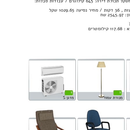
נפח חפצים : 10.66м³ | משקל תכולת דירה: 645 קילוגרם / עבודות סבלות:
2 שח
מטרים
1
1
מנורת עמוד
מזגן S