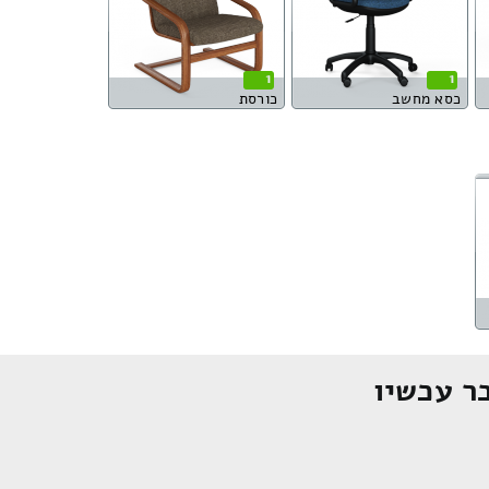
1
1
כסא מחשב
כורסת
ר עכשיו