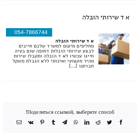
א ד שירותי הובלה
054-7866744
א ד שירותי הובלה
מחליפים מיקום למשרד שלכם חייבים
לבצע שירותי הובלות דחופה שום בעיה
חייגו עכשיו לא ד הובלה ותקבלו שירות
מהיר מקצועי ואיכותי ללא הגבלת משקל
חברתנו […]
Поделиться ссылкой, выберите способ!
Facebook
Twitter
Reddit
LinkedIn
WhatsApp
Telegram
Tumblr
Pinterest
Vk
כתובת
דואר
אלקטרוני