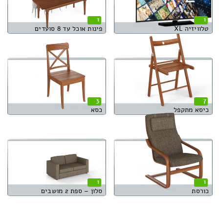
1
1
טלוויזיה XL
פינות אוכל עד 8 סועדים
3
7
כיסא מתקפל
כסא
1
1
כורסת
סלון – ספת 2 מושבים