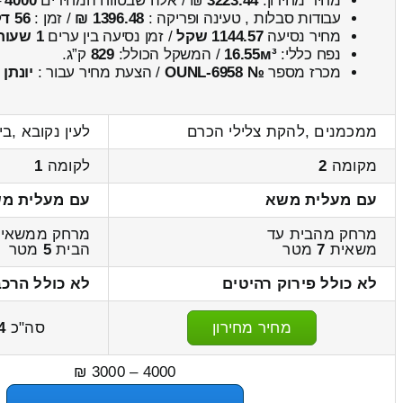
מחיר מחירון:
3223.44
₪ / אלה שבטווח המחירים
4000
–
עבודות סבלות , טעינה ופריקה :
1396.48 ₪
/ זמן :
56 דקות 48 שניות
מחיר נסיעה
1144.57 שקל
/ זמן נסיעה בין ערים
1 שעות , 25 דקות
נפח כללי:
16.55м³
/ המשקל הכולל:
829
ק”ג.
מכרז מספר
№ OUNL-6958
/ הצעת מחיר עבור :
יונתן
ממכמנים ,להקת צלילי הכרם
לעין נקובא ,ב
מקומה
2
לקומה
1
עם מעלית משא
עם מעלית מ
מרחק מהבית עד
מרחק ממשאית
משאית
7
מטר
הבית
5
מטר
לא כולל פירוק רהיטים
לא כולל הרכב
מחיר מחירון
סה"כ
4
4000 – 3000 ₪