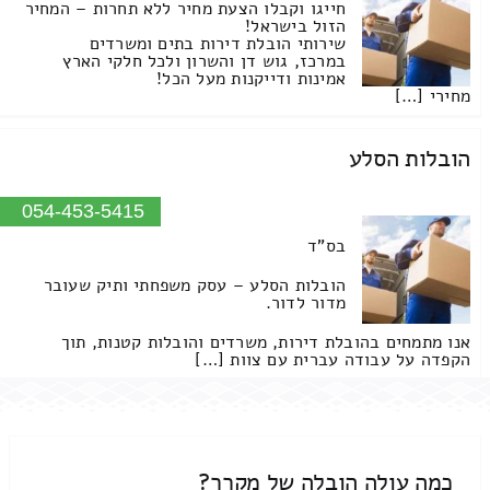
חייגו וקבלו הצעת מחיר ללא תחרות – המחיר
הזול בישראל!
שירותי הובלת דירות בתים ומשרדים
במרכז, גוש דן והשרון ולכל חלקי הארץ
אמינות ודייקנות מעל הכל!
מחירי […]
הובלות הסלע
054-453-5415
בס"ד
הובלות הסלע – עסק משפחתי ותיק שעובר
מדור לדור.
אנו מתמחים בהובלת דירות, משרדים והובלות קטנות, תוך
הקפדה על עבודה עברית עם צוות […]
כמה עולה הובלה של מקרר?