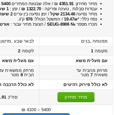
מחיר מחירון:
4351.91
₪ / אלה שבטווח המחירים
5400
–
עבודות סבלות , טעינה ופריקה :
1322.70 ₪
/ זמן :
1 שעות 5 דקות
מחיר נסיעה
2134.46 שקל
/ זמן נסיעה בין ערים
2 שעות , 55 דקות
נפח כללי:
19.47м³
/ המשקל הכולל:
976
ק”ג.
מכרז מספר
№ SEUG-8906
/ הצעת מחיר עבור :
אורט
ממנוחה ,בנים
לבאר שבע ,מרטון 
מקומה
1
לקומה
2
עם מעלית משא
עם מעלית משא
מרחק מהבית עד
מרחק ממשאית עד
משאית
7
מטר
הבית
8
מטר
לא כולל פירוק רהיטים
לא כולל הרכבה ר
מחיר מחירון
סה"כ
.91
5400 – 4100 ₪