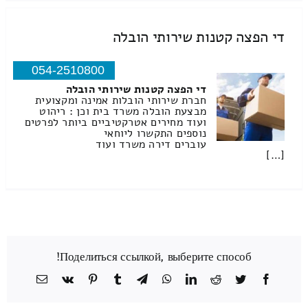
די הפצה קטנות שירותי הובלה
054-2510800
די הפצה קטנות שירותי הובלה
חברת שירותי הובלות אמינה ומקצועית
מבצעת הובלה משרד בית וכן : ריהוט
ועוד מחירים אטרקטיביים ביותר לפרטים
נוספים התקשרו ליוחאי
עוברים דירה משרד ועוד
[…]
Поделиться ссылкой, выберите способ!
Facebook
Twitter
Reddit
LinkedIn
WhatsApp
Telegram
Tumblr
Pinterest
Vk
כתובת
דואר
אלקטרוני