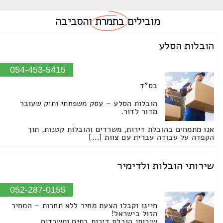
מובילים
בתמרת
והסביבה
הובלות הסלע
054-453-5415
בס"ד
הובלות הסלע – עסק משפחתי ותיק שעובר
מדור לדור.
אנו מתמחים בהובלת דירות, משרדים והובלות קטנות, תוך
הקפדה על עבודה עברית עם צוות […]
שירותי הובלות ולדימיר
052-287-0155
חייגו וקבלו הצעת מחיר ללא תחרות – המחיר
הזול בישראל!
שירותי הובלת דירות בתים ומשרדים