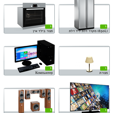
1
1
(650L) מקרר דלת ליד דלת
תנור בילד אין
1
1
מנורת
Компьютер
1
1