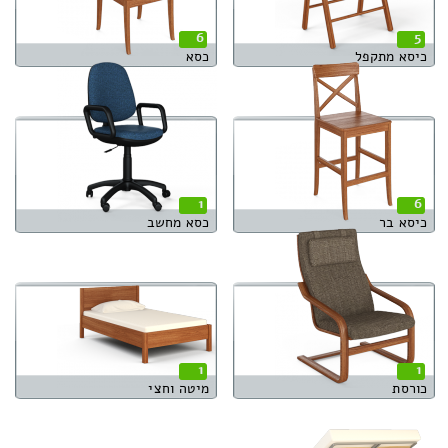
6
5
כיסא מתקפל
כסא
1
6
כיסא בר
כסא מחשב
1
1
כורסת
מיטה וחצי