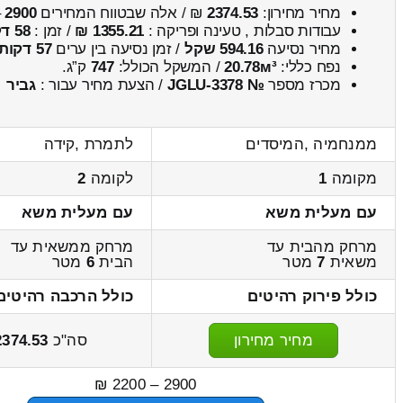
מחיר מחירון:
2374.53
₪ / אלה שבטווח המחירים
2900
–
עבודות סבלות , טעינה ופריקה :
1355.21 ₪
/ זמן :
58 דקות 39 שניות
מחיר נסיעה
594.16 שקל
/ זמן נסיעה בין ערים
57 דקות
נפח כללי:
20.78м³
/ המשקל הכולל:
747
ק”ג.
מכרז מספר
№ JGLU-3378
/ הצעת מחיר עבור :
גביר
ממנחמיה ,המיסדים
לתמרת ,קידה
מקומה
1
לקומה
2
עם מעלית משא
עם מעלית משא
מרחק מהבית עד
מרחק ממשאית עד
משאית
7
מטר
הבית
6
מטר
כולל פירוק רהיטים
כולל הרכבה רהיטים
מחיר מחירון
סה"כ
2374.53
2900 – 2200 ₪