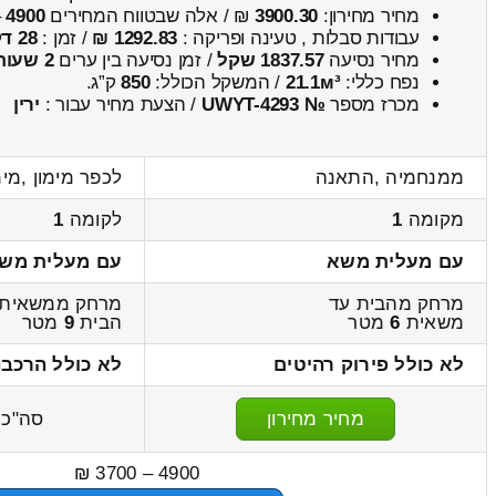
מחיר מחירון:
3900.30
₪ / אלה שבטווח המחירים
4900
–
עבודות סבלות , טעינה ופריקה :
1292.83 ₪
/ זמן :
28 דקות 19 שניות
מחיר נסיעה
1837.57 שקל
/ זמן נסיעה בין ערים
2 שעות , 42 דקות
נפח כללי:
21.1м³
/ המשקל הכולל:
850
ק”ג.
מכרז מספר
№ UWYT-4293
/ הצעת מחיר עבור :
ירין
ממנחמיה ,התאנה
לכפר מימון ,מימ
מקומה
1
לקומה
1
עם מעלית משא
עם מעלית מש
מרחק מהבית עד
מרחק ממשאית 
משאית
6
מטר
הבית
9
מטר
לא כולל פירוק רהיטים
לא כולל הרכבה
מחיר מחירון
סה"כ
4900 – 3700 ₪