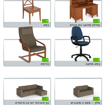
7
1
שולחן מחשב עם כוורת
כסא
1
1
כסא מחשב
כורסת
1
1
סלון – ספת 2 מושבים
3x מערכת ישיבה פינתית