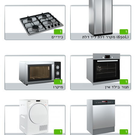
1
1
(650L) מקרר דלת ליד דלת
כיריים
1
1
תנור בילד אין
מיקרו
1
1