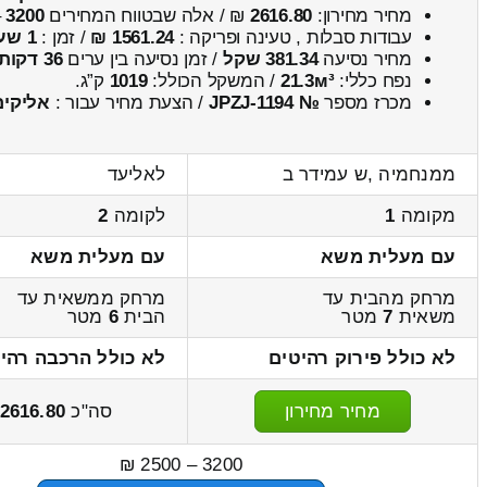
מחיר מחירון:
2616.80
₪ / אלה שבטווח המחירים
3200
–
עבודות סבלות , טעינה ופריקה :
1561.24 ₪
/ זמן :
1 שעות 14 דקות
מחיר נסיעה
381.34 שקל
/ זמן נסיעה בין ערים
36 דקות
נפח כללי:
21.3м³
/ המשקל הכולל:
1019
ק”ג.
מכרז מספר
№ JPZJ-1194
/ הצעת מחיר עבור :
אליקים
ממנחמיה ,ש עמידר ב
לאליעד
מקומה
1
לקומה
2
עם מעלית משא
עם מעלית משא
מרחק מהבית עד
מרחק ממשאית עד
משאית
7
מטר
הבית
6
מטר
לא כולל פירוק רהיטים
לא כולל הרכבה רהי
מחיר מחירון
סה"כ
2616.80
3200 – 2500 ₪