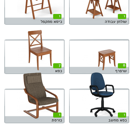
1
1
שולחן עבודה
כיסא מתקפל
7
8
שרפרף
כסא
1
1
כסא מחשב
כורסת