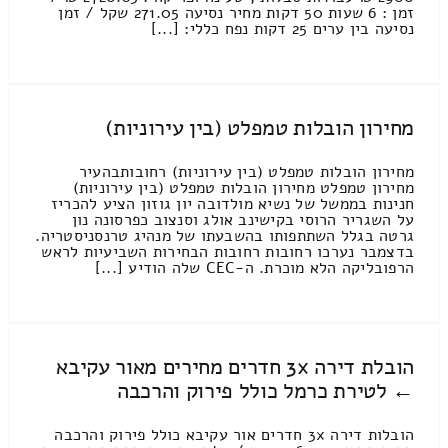
זמן : 6 שעות 50 דקות מחיר נסיעה 271.05 שקל / זמן
נסיעה בין ערים 25 דקות נפח כללי: [...]
מחירון הובלות טמפלט (בין עירוניות)
מחירון הובלות טמפלט (בין עירוניות) רחובותבהעיר
מחירון טמפלט מחירון הובלות טמפלט (בין עירוניות)
חנינות בממשל של נשיא מולדובה יון גוזון הציע להכריז
על השגריר הרוסי בקישינב אולג וסנצוב כפרסונה נון
גרטה בגלל השתתפותו בהשבעתו של מנהיג טרנסניסטריה.
בדצמבר נערכו רחובות רחובות הבחירות השביעיות לראש
הרפובליקה הלא מוכרת. ה-CEC שלה הודיע [...]
הובלת דירה 3x חדרים מחירים מאור עקיבא
← לטירת כרמל כולל פירוק והרכבה
הובלות דירה 3x חדרים אור עקיבא כולל פירוק והרכבה