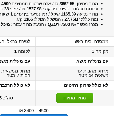
מחיר מחירון:
3662.55
₪ / אלה שבטווח המחירים
4500
–
עבודות סבלות , טעינה ופריקה :
1537.98 ₪
/ זמן :
38 דקות 28 שניות
מחיר נסיעה
1165.39 שקל
/ זמן נסיעה בין ערים
1 שעות , 30 דקות
נפח כללי:
27.75м³
/ המשקל הכולל:
1166
ק”ג.
מכרז מספר
№ QZOY-7300
/ הצעת מחיר עבור :
מיכל
ממסדה ,בית ראשון
לטירת כרמל ,הע
מקומה
1
לקומה
1
עם מעלית משא
עם מעלית משא
מרחק מהבית עד
מרחק ממשאית ע
משאית
14
מטר
הבית
7
מטר
לא כולל פירוק רהיטים
לא כולל הרכבה
מחיר מחירון
סה"כ
5
4500 – 3400 ₪