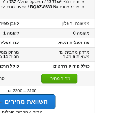
נפח כללי:
13.71м³
/ המשקל הכולל:
787
ק”ג.
מכרז מספר
№ BQAZ-8633
/ הצעת מחיר עבו
ממעונה ,האלון
לאבן ספיר 
מקומה
0
לקומה
1
עם מעלית משא
עם מעלית
מרחק מהבית עד
מרחק ממש
משאית
5
מטר
הבית
11
מט
כולל פירוק רהיטים
כולל הרכב
מחיר מחירון
סה
3100 – 2300 ₪
השוואת מחירים ←
מתוך 4 חברות הובלות