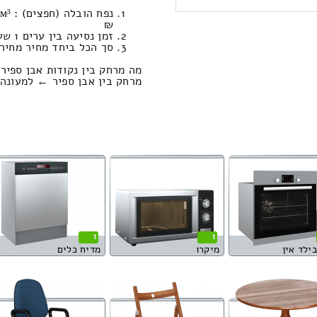
₪
זמן נסיעה בין ערים 1 שעות , 0 דקות / מחיר נסיעה 638.16 שקל
סך הכל ביחד מחיר מחירון: 480.77
מה מרחק בין נקודות אבן ספיר
מרחק בין אבן ספיר ← למעונה הוא : 67.27 ק
1
1
בילד אין
מיקרו
מדיח כלים