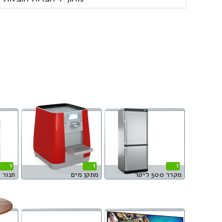
1
1
1
מקרר 500 ליטר
מתקן מים
תנור 