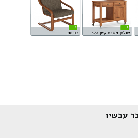
1
1
שולחן מטבח קטן האי
כורסת
ר עכשיו