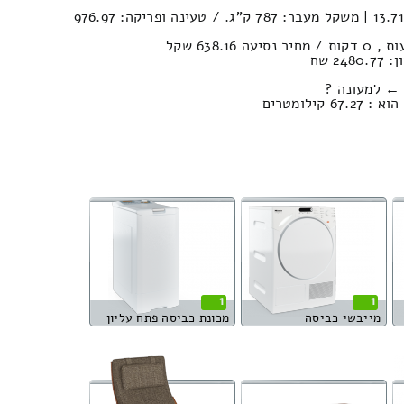
נפח הובלה (חפצים) : 13.71м³ | משקל מעבר: 787 ק”ג. / טעינה ופריקה: 976.97
2 שח
 ← למעונה ?
ילומטרים
1
1
מייבשי כביסה
מכונת כביסה פתח עליון