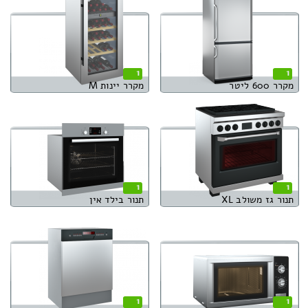
1
1
מקרר 600 ליטר
מקרר יינות M
1
1
תנור גז משולב XL
תנור בילד אין
1
1