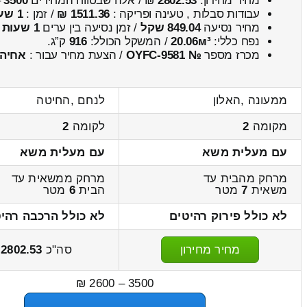
מחיר מחירון:
2802.53
₪ / אלה שבטווח המחירים
3500
–
עבודות סבלות , טעינה ופריקה :
1511.36 ₪
/ זמן :
1 שעות 9 דקות
מחיר נסיעה
849.04 שקל
/ זמן נסיעה בין ערים
1 שעות , 11 דקות
נפח כללי:
20.06м³
/ המשקל הכולל:
916
ק”ג.
מכרז מספר
№ OYFC-9581
/ הצעת מחיר עבור :
אחיהו
ממעונה ,האלון
לנחם ,החיטה
מקומה
2
לקומה
2
עם מעלית משא
עם מעלית משא
מרחק מהבית עד
מרחק ממשאית עד
משאית
7
מטר
הבית
6
מטר
לא כולל פירוק רהיטים
לא כולל הרכבה רהי
מחיר מחירון
סה"כ
2802.53
ש
3500 – 2600 ₪