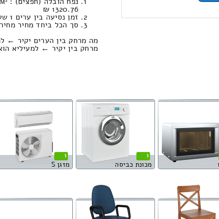
1320.76 ₪
זמן נסיעה בין ערים 1 שעות , 53 דקות / מחיר נסיעה 1269.53 שקל
סך הכל ביחד מחיר מחירון: 311.75
מה מרחק בין הערים יקיר ← למ
מרחק בין יקיר ← למעיליא הוא : 150.39 קילומ
1
1
מכונת כביסה
מזגן S