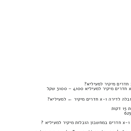
ם מיקיר ← למעיליא?
?