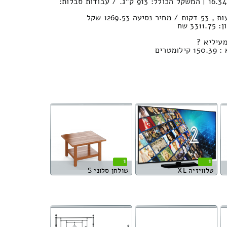
נפח הובלה (חפצים) : 16.34м³ | המשקל הכולל: 913 ק”ג. / עבודות סבלות:
3 שח
עיליא ?
טרים
1
1
טלוויזיה XL
שולחן סלוני S