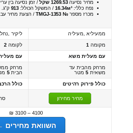
מחיר נסיעה
1269.53 שקל
/ זמן נסיעה בין ער
נפח כללי:
16.34м³
/ המשקל הכולל:
913
ק”ג.
מכרז מספר
№ TMGJ-1353
/ הצעת מחיר עבו
ממעיליא ,מעיליה
ליקיר ,נחל 
מקומה
1
לקומה
2
עם מעלית משא
עם מעלית
מרחק מהבית עד
מרחק ממש
משאית
5
מטר
הבית
5
מט
כולל פירוק רהיטים
כולל הרכב
מחיר מחירון
סה
4100 – 3100 ₪
השוואת מחירים ←