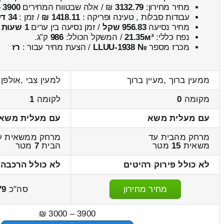
מחיר מחירון:
3132.79
₪ / אלה שבטווח המחירים
3900
–
עבודות סבלות , טעינה ופריקה :
1418.11 ₪
/ זמן :
34 דקות 1 שניות
מחיר נסיעה
956.83 שקל
/ זמן נסיעה בין ערים
1 שעות , 24 דקות
נפח כללי:
21.35м³
/ המשקל הכולל:
986
ק”ג.
מכרז מספר
№ LLUU-1938
/ הצעת מחיר עבור :
רז
ממעין ברוך ,מעיין ברוך
למעין צבי ,אולפן
מקומה
0
לקומה
1
עם מעלית משא
עם מעלית משא
מרחק מהבית עד
מרחק ממשאית ע
משאית
15
מטר
הבית
7
מטר
לא כולל פירוק רהיטים
לא כולל הרכבה 
מחיר מחירון
סה"כ
79
3900 – 3000 ₪