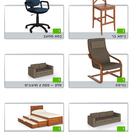
1
7
כיסא בר
כסא מחשב
1
1
כורסת
סלון – ספת 2 מושבים
1
1