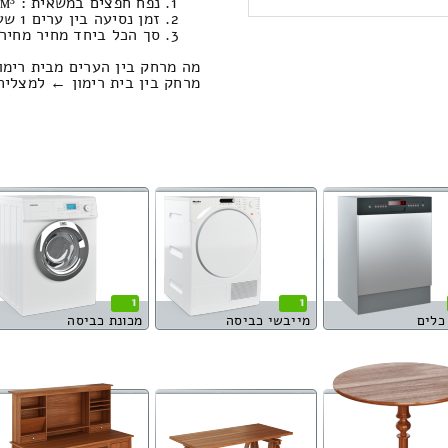
נפח חפצים במשאית : 25.79м³ / משקל : 848 ק”ג. / טעינה ופריקה: 1196.79 ₪
זמן נסיעה בין ערים 1 שעות , 29 דקות / מחיר נסיעה 1158.65 שקל
סך הכל ביחד מחיר מחירון: 804.32
מה מרחק בין הערים מבית רימו
מרחק בין בית רימון ← למצליח הוא : 135.27 
1
1
כלים
מייבשי כביסה
מכונת כביסה