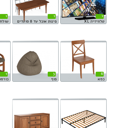
1
1
1
טלוויזיה XL
פינות אוכל עד 8 סועדים
שולחן
1
3
6
כסא
פוף
כורסת