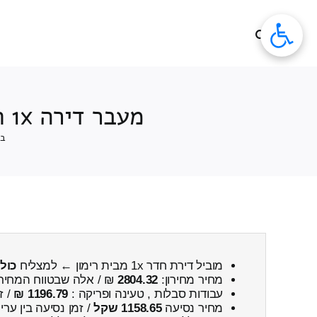
לג
תוכן
מעבר דירה 1x חדרים מבית רימון ← למצליח כולל פירוק והרכבה
בי
מוביל דירת חדר 1x מבית רימון ← למצליח
כול
מחיר מחירון:
2804.32
₪ / אלה שבטווח המחיר
עבודות סבלות , טעינה ופריקה :
1196.79 ₪
/ ז
מחיר נסיעה
1158.65 שקל
/ זמן נסיעה בין ער