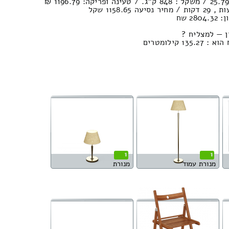
2 שח
ן — למצליח ?
קילומטרים
1
1
מנורת עמוד
מנורת