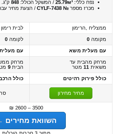
נפח כללי:
25.79м³
/ המשקל הכולל:
848
ק”ג.
מכרז מספר
№ CYLF-7438
/ הצעת מחיר עבור
ממצליח ,הרימון
לבית רימון
מקומה
0
לקומה
0
עם מעלית משא
עם מעלית
מרחק מהבית עד
מרחק ממשא
משאית
11
מטר
הבית
9
מטר
כולל פירוק רהיטים
כולל הרכב
מחיר מחירון
סה
3500 – 2600 ₪
השוואת מחירים ←
מתוך 3 חברות הובלות