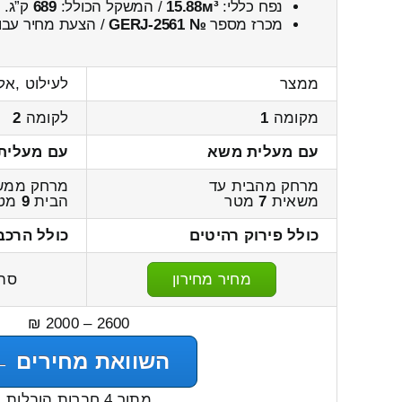
נפח כללי:
15.88м³
/ המשקל הכולל:
689
ק”ג.
מכרז מספר
№ GERJ-2561
/ הצעת מחיר עבו
ממצר
לעילוט ,אל
מקומה
1
לקומה
2
עם מעלית משא
עם מעלית
מרחק מהבית עד
מרחק ממש
משאית
7
מטר
הבית
9
מט
כולל פירוק רהיטים
כולל הרכב
מחיר מחירון
סה
2600 – 2000 ₪
השוואת מחירים ←
מתוך 4 חברות הובלות