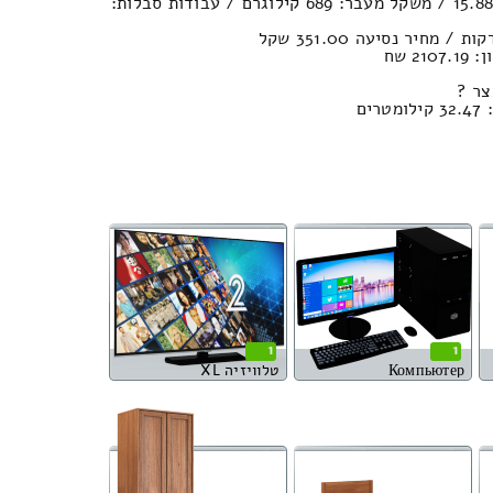
נפח חפצים במשאית : 15.88м³ / משקל מעבר: 689 קילוגרם / עבודות סבלות:
2 שח
צר ?
ים
1
1
Компьютер
טלוויזיה XL