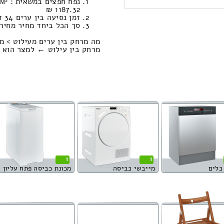
1187.32 ₪
זמן נסיעה בין ערים 34 דקות / מחיר נסיעה 351.00 שקל
סך הכל ביחד מחיר מחירון: 107.19
מה מרחק בין ערים מעילוט > מ
מרחק בין עילוט ← למצר הוא : 32.47 קילומטר
1
1
כלים
מייבשי כביסה
מכונת כביסה פתח עליון