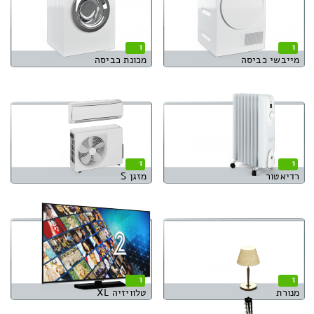
1
1
מייבשי כביסה
מכונת כביסה
1
1
רדיאטור
מזגן S
1
1
מנורת
טלוויזיה XL