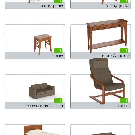
1
1
שולחן קונסולה
שולחן עבודה
7
1
קונסולה/כוננית
שרפרף
1
1
כורסת
סלון – ספת 2 מושבים