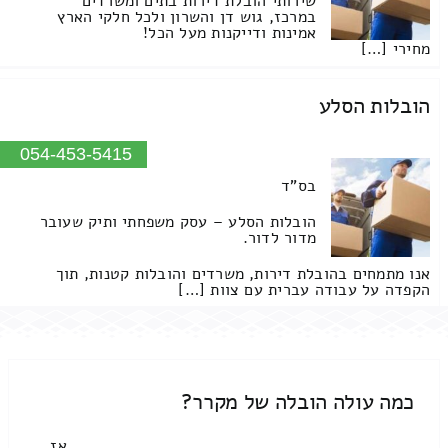
שירותי הובלת דירות בתים ומשרדים
במרכז, גוש דן והשרון ולכל חלקי הארץ
אמינות ודייקנות מעל הכל!
מחירי […]
הובלות הסלע
054-453-5415
בס"ד
הובלות הסלע – עסק משפחתי ותיק שעובר
מדור לדור.
אנו מתמחים בהובלת דירות, משרדים והובלות קטנות, תוך
הקפדה על עבודה עברית עם צוות […]
כמה עולה הובלה של מקרר?
אז