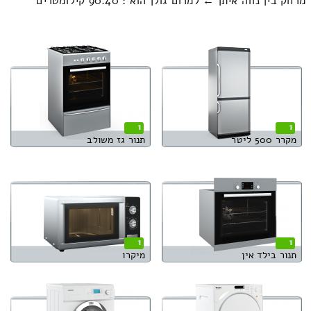
מרחק בין נווה איתן ← למרום גולן הוא : 90.40 קילומטרים
1
1
מקרר 500 ליטר
תנור גז משולב
1
1
תנור בילד אין
מיקרו