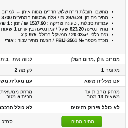
מחשבון הובלת דירה שלוש חדרים מנווה איתן ← למרום ג
מחיר מחירון:
2976.29
₪ / אלה שבטווח המחירים
3700
–
עבודות סבלות , טעינה ופריקה :
1537.90 ₪
/ זמן :
1 שעות 18 דקות
מחיר נסיעה
823.20 שקל
/ זמן נסיעה בין ערים
1 שעות , 18 דקות
נפח כללי:
20.03м³
/ המשקל הכולל:
975
ק”ג.
מכרז מספר
№ FBIJ-3561
/ הצעת מחיר עבור :
אורי
ממרום גולן ,מרום הגולן
לנווה איתן ,בית 
מקומה
1
לקומה
2
עם מעלית משא
עם מעלית מש
מרחק מהבית עד
מרחק ממשאית 
משאית
13
מטר
הבית
5
מטר
לא כולל פירוק רהיטים
לא כולל הרכבה
מחיר מחירון
סה"כ
9