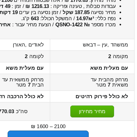
מחיר מחירון:
1770.03
₪ / אלה שבטווח המחירים
2100
–
עבודות סבלות , טעינה ופריקה :
1216.13 ₪
/ זמן :
49 דקות 54 שניות
מחיר נסיעה
187.85 שקל
/ זמן נסיעה בין ערים
19 דקות
נפח כללי:
14.97м³
/ המשקל הכולל:
643
ק”ג.
מכרז מספר
№ QSNO-1422
/ הצעת מחיר עבור :
אחיה
ממשהד ,עין – דבאש
לאודים ,האורן
מקומה
2
לקומה
2
עם מעלית משא
עם מעלית משא
מרחק מהבית עד
מרחק ממשאית עד
משאית
7
מטר
הבית
7
מטר
לא כולל פירוק רהיטים
לא כולל הרכבה רה
מחיר מחירון
סה"כ
770.03
2100 – 1600 ₪