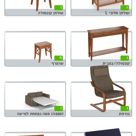
1
1
שולחן סלוני L
שולחן קונסולה
6
1
קונסולה/כוננית
שרפרף
1
1
כורסת
(ספפה) ספה נפתחת למיטה