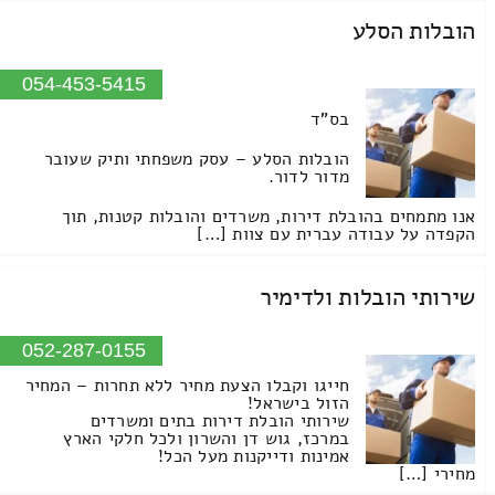
הובלות הסלע
054-453-5415
בס"ד
הובלות הסלע – עסק משפחתי ותיק שעובר
מדור לדור.
אנו מתמחים בהובלת דירות, משרדים והובלות קטנות, תוך
הקפדה על עבודה עברית עם צוות […]
שירותי הובלות ולדימיר
052-287-0155
חייגו וקבלו הצעת מחיר ללא תחרות – המחיר
הזול בישראל!
שירותי הובלת דירות בתים ומשרדים
במרכז, גוש דן והשרון ולכל חלקי הארץ
אמינות ודייקנות מעל הכל!
מחירי […]