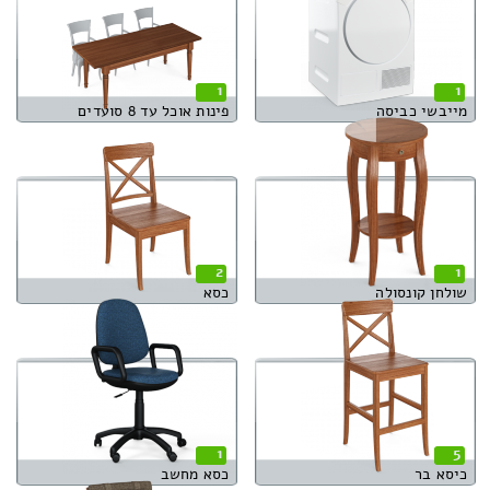
1
1
מייבשי כביסה
פינות אוכל עד 8 סועדים
2
1
שולחן קונסולה
כסא
1
5
כיסא בר
כסא מחשב