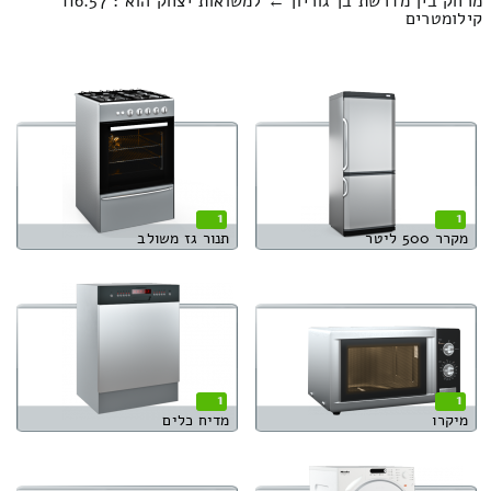
מרחק בין מדרשת בן גוריון ← למשואות יצחק הוא : 116.57
קילומטרים
1
1
מקרר 500 ליטר
תנור גז משולב
1
1
מיקרו
מדיח כלים