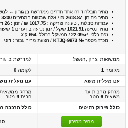
מחיר הובלה דירה אחד חדרים ממדרשת בן גוריון ← למש
מחיר מחירון:
2618.87
₪ / אלה שבטווח המחירים
3200
–
עבודות סבלות , טעינה ופריקה :
1017.75 ₪
/ זמן :
26 דקות 16 שניות
מחיר נסיעה
1021.51 שקל
/ זמן נסיעה בין ערים
1 שעות , 25 דקות
נפח כללי:
22.09м³
/ המשקל הכולל:
654
ק”ג.
מכרז מספר
№ KTJQ-9873
/ הצעת מחיר עבור :
רוני
ממשואות יצחק ,האשל
למדרשת בן גוריו
מקומה
1
לקומה
0
עם מעלית משא
עם מעלית מש
מרחק מהבית עד
מרחק ממשאית 
משאית
6
מטר
הבית
9
מטר
כולל פירוק רהיטים
כולל הרכבה רה
מחיר מחירון
סה