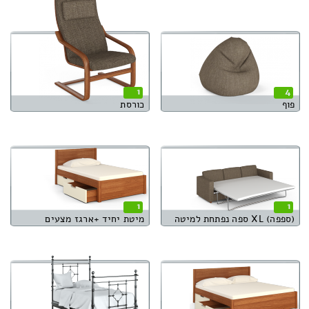
1
4
פוף
כורסת
1
1
(ספפה) XL ספה נפתחת למיטה
מיטת יחיד +ארגז מצעים