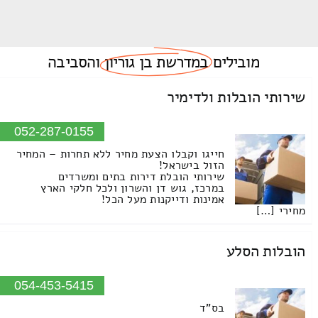
מובילים
במדרשת בן גוריון
והסביבה
שירותי הובלות ולדימיר
052-287-0155
חייגו וקבלו הצעת מחיר ללא תחרות – המחיר
הזול בישראל!
שירותי הובלת דירות בתים ומשרדים
במרכז, גוש דן והשרון ולכל חלקי הארץ
אמינות ודייקנות מעל הכל!
מחירי […]
הובלות הסלע
054-453-5415
בס"ד