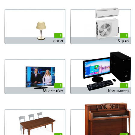
1
1
מזגן S
מנורת
1
1
Компьютер
טלוויזיה M