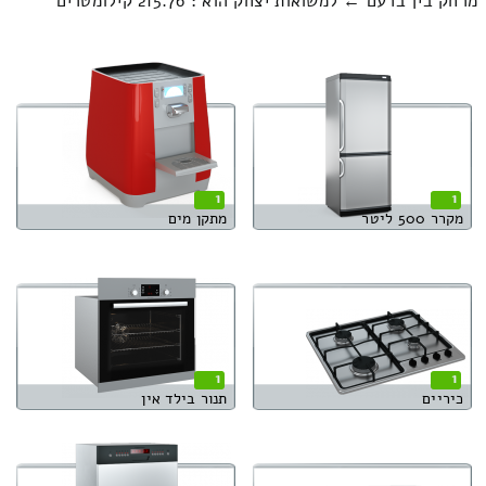
מרחק בין ברעם ← למשואות יצחק הוא : 215.76 קילומטרים
1
1
מקרר 500 ליטר
מתקן מים
1
1
כיריים
תנור בילד אין