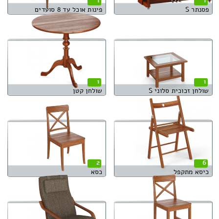
1
1
פסנתר S
פינות אוכל עד 8 סועדים
1
1
שולחן זכוכית סלוני S
שולחן קטן
2
6
כיסא מתקפל
כסא