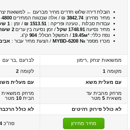
הובלת דירה שלוש חדרים מחיר מברעם ← למשואות יצ
מחיר מחירון:
3842.74
₪ / אלה שבטווח המחירים
4800
–
עבודות סבלות , טעינה ופריקה :
1513.51 ₪
/ זמן :
1 שעות 1 דקות
מחיר נסיעה
1748.91 שקל
/ זמן נסיעה בין ערים
2 שעות , 28 דקות
נפח כללי:
19.45м³
/ המשקל הכולל:
904
ק”ג.
מכרז מספר
№ MYBD-6208
/ הצעת מחיר עבור :
אביב
ממשואות יצחק ,רימון
לברעם ,בר עם
מקומה
1
לקומה
2
עם מעלית משא
עם מעלית משא
מרחק מהבית עד
מרחק ממשאית ע
משאית
5
מטר
הבית
10
מטר
לא כולל פירוק רהיטים
לא כולל הרכבה
מחיר מחירון
סה"כ
4