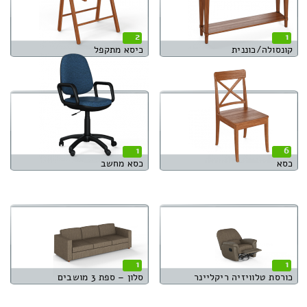
2
1
קונסולה/כוננית
כיסא מתקפל
1
6
כסא
כסא מחשב
1
1
כורסת טלוויזיה ריקליינר
סלון – ספת 3 מושבים