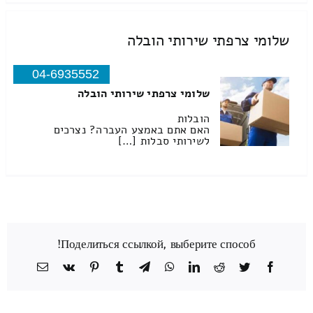
שלומי צרפתי שירותי הובלה
04-6935552
שלומי צרפתי שירותי הובלה
הובלות
האם אתם באמצע העברה? נצרכים
לשירותי סבלות […]
Поделиться ссылкой, выберите способ!
Facebook
Twitter
Reddit
LinkedIn
WhatsApp
Telegram
Tumblr
Pinterest
Vk
כתובת
דואר
אלקטרוני