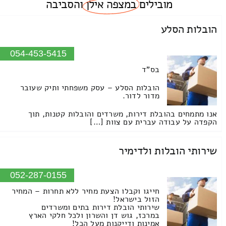
מובילים
במצפה אילן
והסביבה
הובלות הסלע
054-453-5415
בס"ד
הובלות הסלע – עסק משפחתי ותיק שעובר
מדור לדור.
אנו מתמחים בהובלת דירות, משרדים והובלות קטנות, תוך
הקפדה על עבודה עברית עם צוות […]
שירותי הובלות ולדימיר
052-287-0155
חייגו וקבלו הצעת מחיר ללא תחרות – המחיר
הזול בישראל!
שירותי הובלת דירות בתים ומשרדים
במרכז, גוש דן והשרון ולכל חלקי הארץ
אמינות ודייקנות מעל הכל!