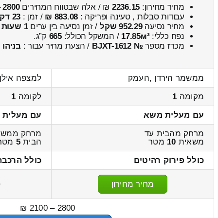
מחיר מחירון:
2236.15
₪ / אלה שבטווח המחירים
2800
–
עבודות סבלות , טעינה ופריקה :
883.08 ₪
/ זמן :
23 דקות 41 שניות
מחיר נסיעה
952.29 שקל
/ זמן נסיעה בין ערים
1 שעות , 17 דקות
נפח כללי:
17.85м³
/ המשקל הכולל:
665
ק”ג.
מכרז מספר
№ BJXT-1612
/ הצעת מחיר עבור :
בניהו
ממשמר הירדן ,העמק
למצפה אילן 
מקומה
1
לקומה
1
עם מעלית משא
עם מעלית 
מרחק מהבית עד
מרחק ממשא
משאית
10
מטר
הבית
5
מטר
כולל פירוק רהיטים
כולל הרכבה
מחיר מחירון
ס
2800 – 2100 ₪