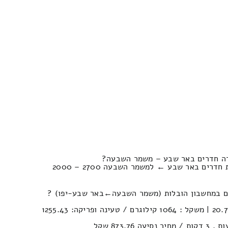
רה חדרים באר שבע – משמר השבעה?
השוואת מחשבון להעברת דירות חדרים באר שבע ← למשמר השבעה 2700 – 2000
ן הובלות (משמר השבעה‎←‏באר שבע-יפו) ?
נפח הובלה (חפצים) : 20.7м³ | משקל : 1064 קילוגרם / טעינה ופריקה: 1255.43