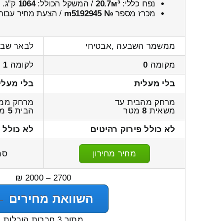
נפח כללי:
20.7м³
/ המשקל הכולל:
1064
ק”ג.
מכרז מספר
№ m5192945
/ הצעת מחיר עבור
ממשמר השבעה ,אבטיחי
לבאר שבע
מקומה
0
לקומה
1
בלי מעלית
בלי מעלי
מרחק מהבית עד
מרחק ממ
משאית
8
מטר
הבית
5
מט
לא כולל פירוק רהיטים
לא כולל 
מחיר מחירון
סה
2700 – 2000 ₪
השוואת מחירים ←
מתוך 3 חברות הובלות