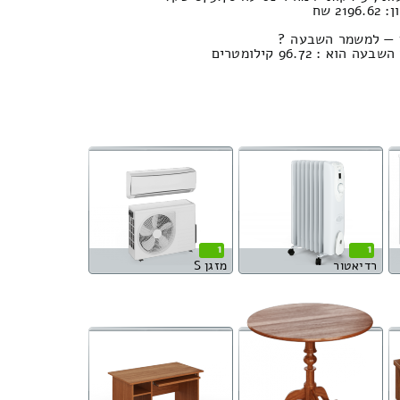
2 שח
ע — למשמר השבעה ?
: 96.72 קילומטרים
1
1
רדיאטור
מזגן S