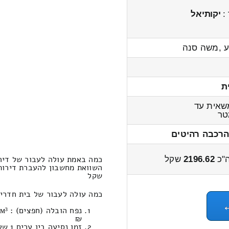
 :
יקותיאל
 ,משה סנה
ת
שאית עד
ר
הרכבה רהיטים
כמה באמת עולה לעבור של די
"כ
2196.62
שקל
שקל
כמה עולה לעבור של בית חדרים במחשבו
₪
זמן נסיעה בין ערים 1 שעות , 3 דקות / מחיר נסיעה 873.76 שקל