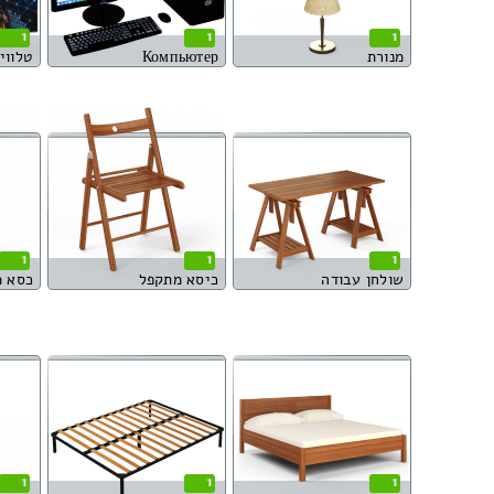
1
1
1
מנורת
Компьютер
טלוויזי
1
1
1
שולחן עבודה
כיסא מתקפל
כסא 
1
1
1