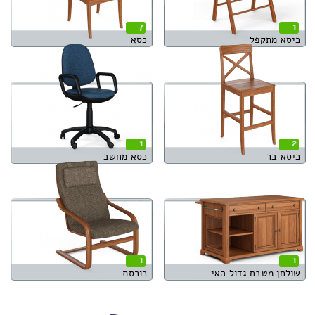
7
1
כיסא מתקפל
כסא
1
2
כיסא בר
כסא מחשב
1
1
שולחן מטבח גדול האי
כורסת