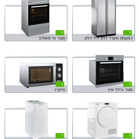
1
1
(650L) מקרר דלת ליד דלת
תנור גז משולב
1
1
תנור בילד אין
מיקרו
1
1