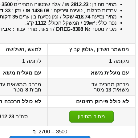
מחיר מחירון:
2812.23
₪ / אלה שבטווח המחירים
3500
–
עבודות סבלות , טעינה ופריקה :
1436.08 ₪
/ זמן :
33 דקות 12 שניות
מחיר נסיעה
418.74 שקל
/ זמן נסיעה בין ערים
35 דקות
נפח כללי:
19м³
/ המשקל הכולל:
1112
ק”ג.
מכרז מספר
№ DREG-8308
/ הצעת מחיר עבור :
אביד
ממשמר השרון ,אולפן קבוץ
למעש ,השלושה
מקומה
1
לקומה
1
עם מעלית משא
עם מעלית משא
מרחק מהבית עד
מרחק ממשאית עד
משאית
13
מטר
הבית
8
מטר
לא כולל פירוק רהיטים
לא כולל הרכבה ר
מחיר מחירון
סה"כ
812.23
3500 – 2700 ₪