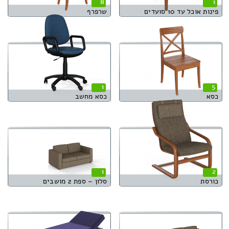
8
1
פינות אוכל עד 10 סועדים
שרפרף
1
5
כסא
כסא מחשב
1
2
כורסת
סלון – ספת 2 מושבים