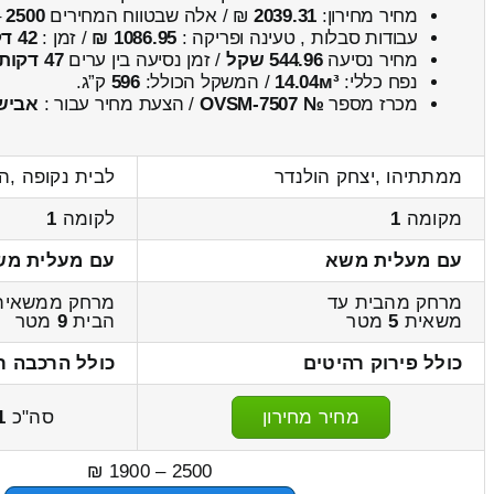
מחיר מחירון:
2039.31
₪ / אלה שבטווח המחירים
2500
–
עבודות סבלות , טעינה ופריקה :
1086.95 ₪
/ זמן :
42 דקות 47 שניות
מחיר נסיעה
544.96 שקל
/ זמן נסיעה בין ערים
47 דקות
נפח כללי:
14.04м³
/ המשקל הכולל:
596
ק”ג.
מכרז מספר
№ OVSM-7507
/ הצעת מחיר עבור :
אביש
ממתתיהו ,יצחק הולנדר
לבית נקופה ,ה
מקומה
1
לקומה
1
עם מעלית משא
עם מעלית מש
מרחק מהבית עד
מרחק ממשאית
משאית
5
מטר
הבית
9
מטר
כולל פירוק רהיטים
כולל הרכבה ר
מחיר מחירון
סה"כ
1
2500 – 1900 ₪