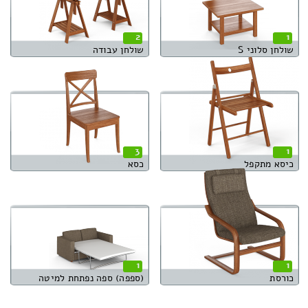
2
1
שולחן סלוני S
שולחן עבודה
3
1
כיסא מתקפל
כסא
1
1
כורסת
(ספפה) ספה נפתחת למיטה