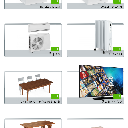
1
1
מייבשי כביסה
מכונת כביסה
1
1
רדיאטור
מזגן S
1
1
טלוויזיה XL
פינות אוכל עד 8 סועדים