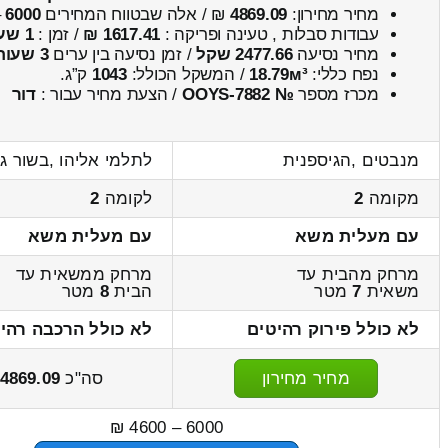
מחיר מחירון:
4869.09
₪ / אלה שבטווח המחירים
6000
–
עבודות סבלות , טעינה ופריקה :
1617.41 ₪
/ זמן :
1 שעות 27 דקות
מחיר נסיעה
2477.66 שקל
/ זמן נסיעה בין ערים
3 שעות , 43 דקות
נפח כללי:
18.79м³
/ המשקל הכולל:
1043
ק”ג.
מכרז מספר
№ OOYS-7882
/ הצעת מחיר עבור :
דור
מנבטים ,הגיספנית
לתלמי אליהו ,בשור ג
מקומה
2
לקומה
2
עם מעלית משא
עם מעלית משא
מרחק מהבית עד
מרחק ממשאית עד
משאית
7
מטר
הבית
8
מטר
לא כולל פירוק רהיטים
לא כולל הרכבה רהי
מחיר מחירון
סה"כ
4869.09
6000 – 4600 ₪