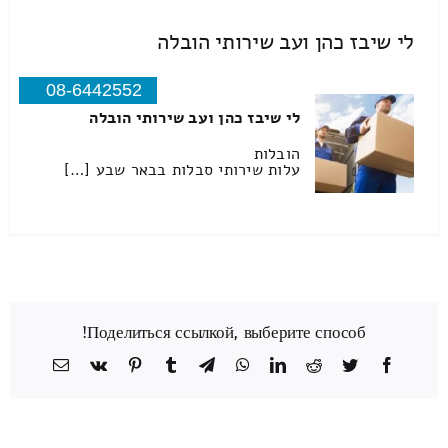
לי שיבז כהן ועב שירותי הובלה
08-6442552
לי שיבז כהן ועב שירותי הובלה
הובלות
עלות שירותי סבלות בבאר שבע […]
Поделиться ссылкой, выберите способ!
Facebook
Twitter
Reddit
LinkedIn
WhatsApp
Telegram
Tumblr
Pinterest
Vk
כתובת
דואר
אלקטרוני