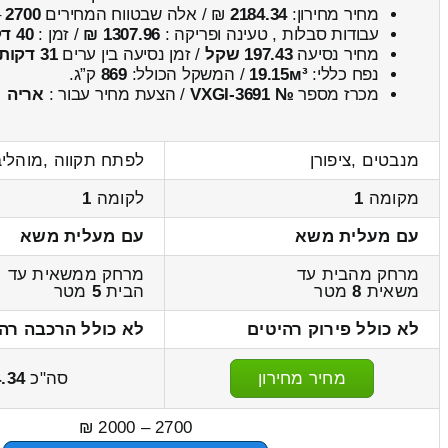
מחיר מחירון:
2184.34
₪ / אלה שבטווח המחירים
2700
–
עבודות סבלות , טעינה ופריקה :
1307.96 ₪
/ זמן :
40 דקות 54 שניות
מחיר נסיעה
197.43 שקל
/ זמן נסיעה בין ערים
31 דקות
נפח כללי:
19.15м³
/ המשקל הכולל:
869
ק”ג.
מכרז מספר
№ VXGI-3691
/ הצעת מחיר עבור :
אריה
מנבטים ,ציפורן
לפתח תקווה ,מוהלי
מקומה
1
לקומה
1
עם מעלית משא
עם מעלית משא
מרחק מהבית עד
מרחק ממשאית עד
משאית
8
מטר
הבית
5
מטר
לא כולל פירוק רהיטים
לא כולל הרכבה רה
מחיר מחירון
סה"כ
.34
2700 – 2000 ₪