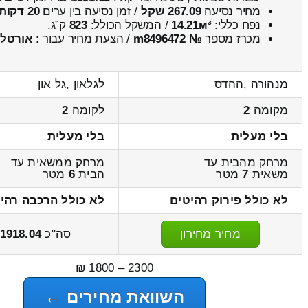
מחיר נסיעה
267.09 שקל
/ זמן נסיעה בין ערים
20 דקות
נפח כללי:
14.21м³
/ המשקל הכולל:
823
ק”ג.
מכרז מספר
№ m8496472
/ הצעת מחיר עבור :
אורטל
מנהורה ,ההדס
לגלאון ,גל און
מקומה
2
לקומה
2
בלי מעלית
בלי מעלית
מרחק מהבית עד
מרחק ממשאית עד
משאית
7
מטר
הבית
6
מטר
לא כולל פירוק רהיטים
לא כולל הרכבה רהי
מחיר מחירון
סה"כ
1918.04
2300 – 1800 ₪
השוואת מחירים ←