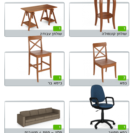
1
1
שולחן קונסולה
שולחן עבודה
1
7
כסא
כיסא בר
1
1
כסא מחשב
סלון – ספת 4 מושבים