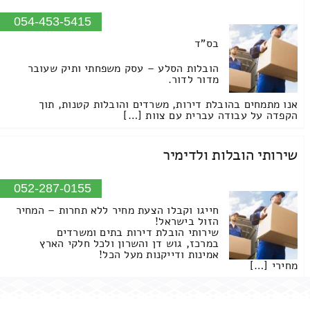
054-453-5415
בס"ד
הובלות הסלע – עסק משפחתי ותיק שעובר
מדור לדור.
אנו מתמחים בהובלת דירות, משרדים והובלות קטנות, תוך
הקפדה על עבודה עברית עם צוות […]
שירותי הובלות ולדימיר
052-287-0155
חייגו וקבלו הצעת מחיר ללא תחרות – המחיר
הזול בישראל!
שירותי הובלת דירות בתים ומשרדים
במרכז, גוש דן והשרון ולכל חלקי הארץ
אמינות ודייקנות מעל הכל!
מחירי […]