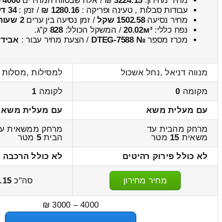
מחיר מחירון:
3224.15
₪ / אלה שבטווח המחירים
4000
–
עבודות סבלות , טעינה ופריקה :
1280.16 ₪
/ זמן :
34 דקות 47 שניות
מחיר נסיעה
1502.58 שקל
/ זמן נסיעה בין ערים
2 שעות , 28 דקות
נפח כללי:
20.02м³
/ המשקל הכולל:
828
ק”ג.
מכרז מספר
№ DTEG-7588
/ הצעת מחיר עבור :
אבידן
מנווה דניאל ,נחל אשכול
למסילות ,מסלות
מקומה
0
לקומה
1
עם מעלית משא
עם מעלית משא
מרחק מהבית עד
מרחק ממשאית ע
משאית
15
מטר
הבית
5
מטר
לא כולל פירוק רהיטים
לא כולל הרכבה 
מחיר מחירון
סה"כ
.15
4000 – 3000 ₪