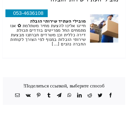
053-4636108
מובילי העתיד שירותי הובלה
חייגו אלינו להצעת מחיר משתלמת ✿ אנו
מתמחים החל מפריטים בודדים תכולת
דירה כללית וכן משרדים חברתנו מבצעת
שירותי הובלות במנוף לפי הצורך לקוחות
החברה נהנים […]
Поделиться ссылкой, выберите способ!
Facebook
Twitter
Reddit
LinkedIn
WhatsApp
Telegram
Tumblr
Pinterest
Vk
כתובת
דואר
אלקטרוני