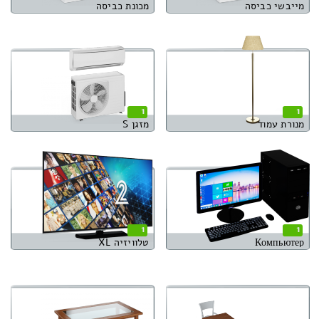
מייבשי כביסה
מכונת כביסה
1
1
מנורת עמוד
מזגן S
1
1
Компьютер
טלוויזיה XL