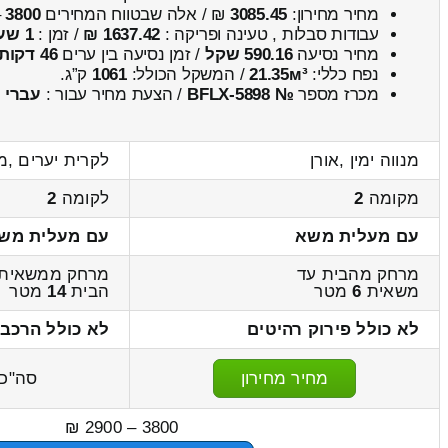
מחיר מחירון:
3085.45
₪ / אלה שבטווח המחירים
3800
–
עבודות סבלות , טעינה ופריקה :
1637.42 ₪
/ זמן :
1 שעות 11 דקות
מחיר נסיעה
590.16 שקל
/ זמן נסיעה בין ערים
46 דקות
נפח כללי:
21.35м³
/ המשקל הכולל:
1061
ק”ג.
מכרז מספר
№ BFLX-5898
/ הצעת מחיר עבור :
עברי
מנווה ימין ,אורן
לקרית יערים ,מ
מקומה
2
לקומה
2
עם מעלית משא
עם מעלית מש
מרחק מהבית עד
מרחק ממשאית 
משאית
6
מטר
הבית
14
מטר
לא כולל פירוק רהיטים
לא כולל הרכבה
מחיר מחירון
סה"כ
3800 – 2900 ₪