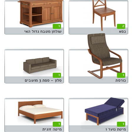
1
2
כסא
שולחן מטבח גדול האי
1
1
כורסת
סלון – ספת 3 מושבים
1
1
מיטת נוער 1
מיטה זוגית