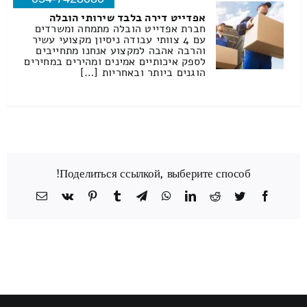
אפדייט דירה בלבד שירותי הובלה
חברת אפדייט הובלה מתמחה ומשרדים
עם 4 צוותי עבודה ניסיון מקצועי עשיר
והרבה אהבה למקצוע אנחנו מתחייבים
לספק איכותיים אמינים ומהירים במחירים
הוגנים ביותר ובאחריות […]
Поделиться ссылкой, выберите способ!
Facebook
Twitter
Reddit
LinkedIn
WhatsApp
Telegram
Tumblr
Pinterest
Vk
כתובת
דואר
אלקטרוני