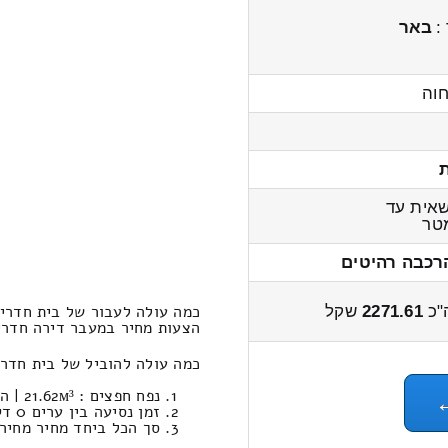
 :
באר
חוה
אית עד
טר
רכבה רהיטים
כמה עולה לעבור של בית חדרים
"כ
2271.61
שקל
הצעות מחיר במעבר דירה חדרים אחווה ←
כמה עולה להוביל של בית חדרים במחשבו
נפח חפצים : 21.62м³ | המשקל הכולל: 933 קילוגרם / עבודות סבלות: 2268.16 ₪
זמן נסיעה בין ערים 0 דקות 0 שניות / מחיר נסיעה 0.00
סך הכל ביחד מחיר מחירון: 271.61