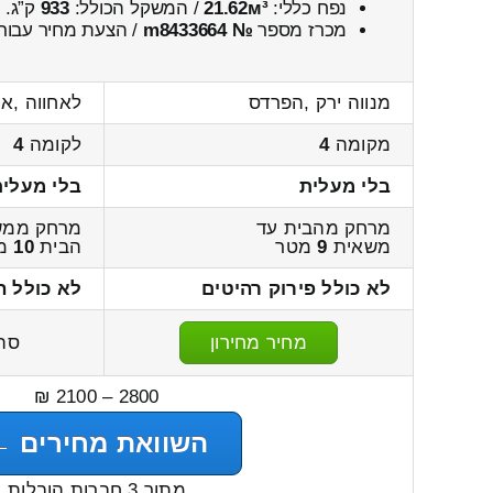
נפח כללי:
21.62м³
/ המשקל הכולל:
933
ק”ג.
מכרז מספר
№ m8433664
/ הצעת מחיר עבור
מנווה ירק ,הפרדס
לאחווה ,א
מקומה
4
לקומה
4
בלי מעלית
בלי מעלית
מרחק מהבית עד
מרחק ממש
משאית
9
מטר
הבית
10
מ
לא כולל פירוק רהיטים
לא כולל ה
מחיר מחירון
סה
2800 – 2100 ₪
השוואת מחירים ←
מתוך 3 חברות הובלות