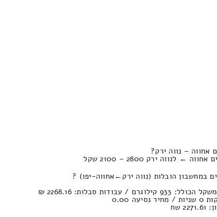
 אחווה – נווה ירק?
 לנווה ירק 2800 – 2100 שקל
ן הובלות (נווה ירק‎←‏אחווה-יפו) ?
2 שח