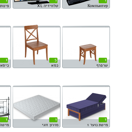
1
1
1
Компьютер
טלוויזיה XL
פינות או
1
5
1
שרפרף
כסא
כיסא 
1
1
1
מיטת נוער 1
מזרון זוגי
מיטה 