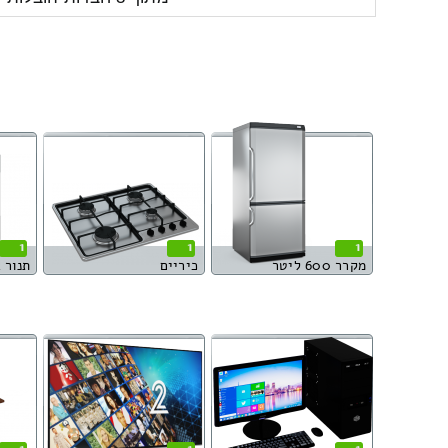
1
1
1
מקרר 600 ליטר
כיריים
תנור 