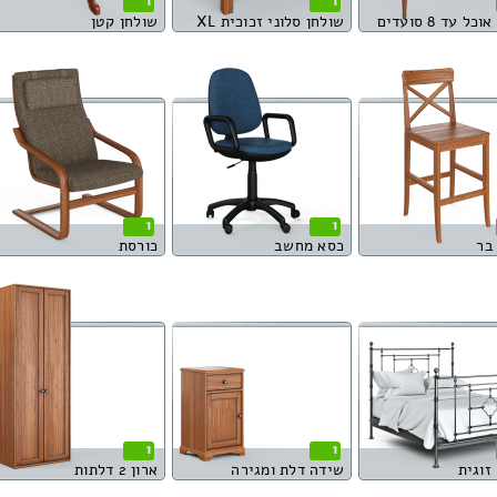
1
1
כל עד 8 סועדים
שולחן סלוני זכוכית XL
שולחן קטן
1
1
בר
כסא מחשב
כורסת
1
1
זוגית
שידה דלת ומגירה
ארון 2 דלתות