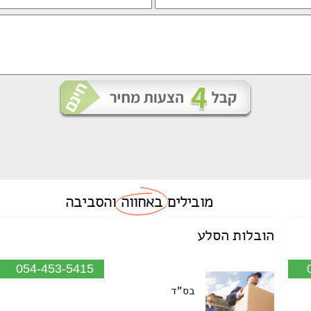
מובילים
באחווה
והסביבה
הובלות הסלע
054-453-5415
בס"ד