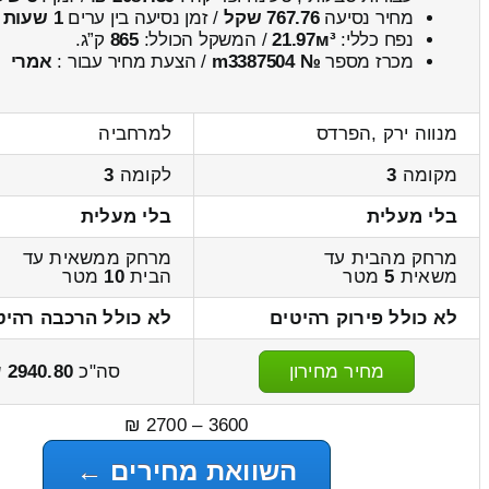
מחיר נסיעה
767.76 שקל
/ זמן נסיעה בין ערים
1 שעות , 8 דקות
נפח כללי:
21.97м³
/ המשקל הכולל:
865
ק”ג.
מכרז מספר
№ m3387504
/ הצעת מחיר עבור :
אמרי
מנווה ירק ,הפרדס
למרחביה
מקומה
3
לקומה
3
בלי מעלית
בלי מעלית
מרחק מהבית עד
מרחק ממשאית עד
משאית
5
מטר
הבית
10
מטר
לא כולל פירוק רהיטים
לא כולל הרכבה רהיט
מחיר מחירון
סה"כ
2940.80
ש
3600 – 2700 ₪
השוואת מחירים ←