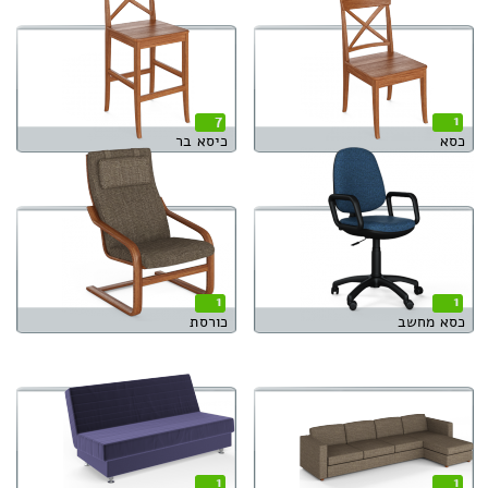
7
1
כסא
כיסא בר
1
1
כסא מחשב
כורסת
1
1