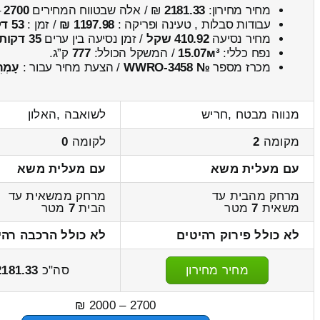
מחיר מחירון:
2181.33
₪ / אלה שבטווח המחירים
2700
–
עבודות סבלות , טעינה ופריקה :
1197.98 ₪
/ זמן :
53 דקות 14 שניות
מחיר נסיעה
410.92 שקל
/ זמן נסיעה בין ערים
35 דקות
נפח כללי:
15.07м³
/ המשקל הכולל:
777
ק”ג.
מכרז מספר
№ WWRO-3458
/ הצעת מחיר עבור :
עָמְרִ
מנווה מבטח ,חריש
לשואבה ,האלון
מקומה
2
לקומה
0
עם מעלית משא
עם מעלית משא
מרחק מהבית עד
מרחק ממשאית עד
משאית
7
מטר
הבית
7
מטר
לא כולל פירוק רהיטים
לא כולל הרכבה רהי
מחיר מחירון
סה"כ
2181.33
2700 – 2000 ₪