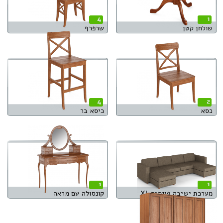
4
1
שולחן קטן
שרפרף
4
2
כסא
כיסא בר
1
1
מערכת ישיבה פינתית XL
קונסולה עם מראה