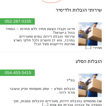
שירותי הובלות ולדימיר
052-287-0155
חייגו וקבלו הצעת מחיר ללא תחרות – המחיר
הזול בישראל!
שירותי הובלת דירות בתים ומשרדים
במרכז, גוש דן והשרון ולכל חלקי הארץ
אמינות ודייקנות מעל הכל!
מחירי […]
הובלות הסלע
054-453-5415
בס"ד
הובלות הסלע – עסק משפחתי ותיק שעובר
מדור לדור.
אנו מתמחים בהובלת דירות, משרדים והובלות קטנות, תוך
הקפדה על עבודה עברית עם צוות […]