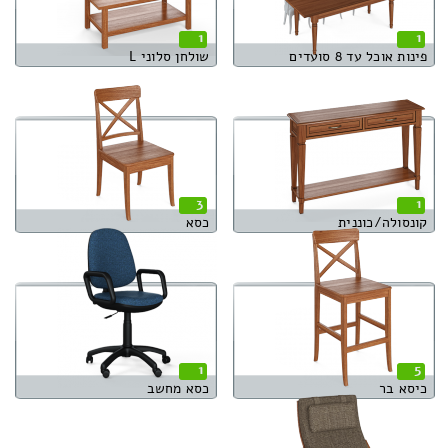
1
1
פינות אוכל עד 8 סועדים
שולחן סלוני L
3
1
קונסולה/כוננית
כסא
1
5
כיסא בר
כסא מחשב