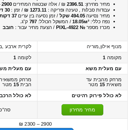
מחיר מחירון:
2396.51
₪ / אלה שבטווח המחירים
2900
–
עבודות סבלות , טעינה ופריקה :
1273.11 ₪
/ זמן :
30 דקות 45 שניות
מחיר נסיעה
494.05 שקל
/ זמן נסיעה בין ערים
37 דקות
נפח כללי:
18.05м³
/ המשקל הכולל:
797
ק”ג.
מכרז מספר
№ PIXL-4922
/ הצעת מחיר עבור :
חובב
מנוף אילון,מוריה
לקרית ארבע ,בן 
מקומה
1
לקומה
1
עם מעלית משא
עם מעלית מש
מרחק מהבית עד
מרחק ממשאית 
משאית
15
מטר
הבית
15
מטר
לא כולל פירוק רהיטים
לא כולל הרכב
מחיר מחירון
סה"כ
2900 – 2300 ₪