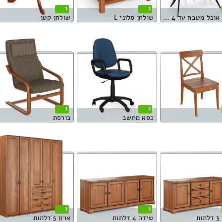
1
1
פינות אוכל מטבח עד 4 סועדים
שולחן סלוני L
שולחן קטן
1
1
כסא מחשב
כורסת
1
1
ת
שידה 4 דלתות
ארון 5 דלתות