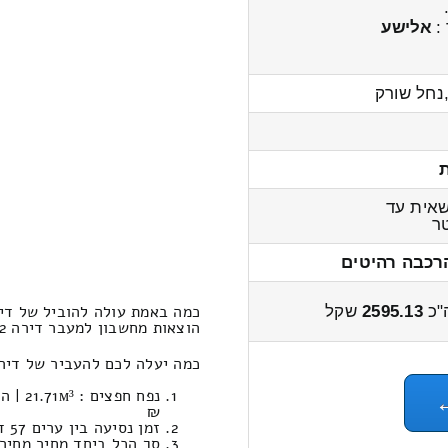
 :
אלישע
נחל שורק
אית עד
ר
רכבה רהיטים
כמה באמת עולה להוביל של דירה 2 חדרים טל שחר – נ
"כ
2595.13
שקל
הוצאות מחשבון למעבר דירה 2 חדרים מטל שחר לנופים 3200 – 2400 שקל
כמה יעלה לכם להעביר של דירה 2 חדרים במחירון הובלות מטל שחר לנו
₪
זמן נסיעה בין ערים 57 דקות / מחיר נסיעה 671.60 שקל
סך הכל ביחד מחיר מחירון: 595.13