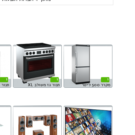
1
1
1
מקרר 500 ליטר
תנור גז משולב XL
תנור 