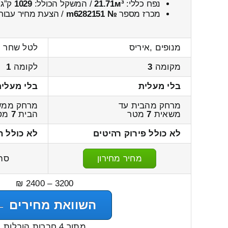
נפח כללי:
21.71м³
/ המשקל הכולל:
1029
ק”ג.
מכרז מספר
№ m6282151
/ הצעת מחיר עבור
מנופים ,איריס
לטל שחר ,
מקומה
3
לקומה
1
בלי מעלית
בלי מעלית
מרחק מהבית עד
מרחק ממש
משאית
7
מטר
הבית
7
מט
לא כולל פירוק רהיטים
לא כולל ה
מחיר מחירון
סה
3200 – 2400 ₪
השוואת מחירים ←
מתוך 4 חברות הובלות