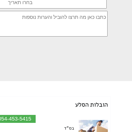
הובלות הסלע
054-453-5415
בס"ד