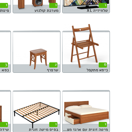
1
1
1
טלוויזיה XL
מערכת קולנוע
3
2
6
כיסא מתקפל
שרפרף
כסא
1
1
1
מיטה זוגית עם ארגז מצעים
בסיס מיטה זוגית
שידה 3 דלתו