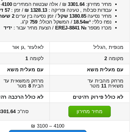
מחיר מחירון:
3301.64
₪ / אלה שבטווח המחירים
4100
–
עבודות סבלות , טעינה ופריקה :
1328.13 ₪
/ זמן :
57 דקות 13 שניות
מחיר נסיעה
1380.85 שקל
/ זמן נסיעה בין ערים
2 שעות , 2 דקות
נפח כללי:
18.54м³
/ המשקל הכולל:
759
ק”ג.
מכרז מספר
№ EREJ-8841
/ הצעת מחיר עבור :
ידיד
מנופית ,הגליל
לאלעזר ,גן אור
מקומה
2
לקומה
1
עם מעלית משא
עם מעלית משא
מרחק מהבית עד
מרחק ממשאית עד
משאית
11
מטר
הבית
8
מטר
לא כולל פירוק רהיטים
לא כולל הרכבה רהי
מחיר מחירון
סה"כ
3301.64
4100 – 3100 ₪