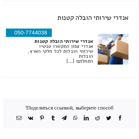
אנדרי שירותי הובלה קטנות
050-7744038
אנדרי שירותי הובלה קטנות
אנדרי צפון התקשרו עכשיו
שירותי הובלות לכל חלקי הארץ.
הובלות
התחלתם […]
Поделиться ссылкой, выберите способ!
Facebook
Twitter
Reddit
LinkedIn
WhatsApp
Telegram
Tumblr
Pinterest
Vk
כתובת
דואר
אלקטרוני