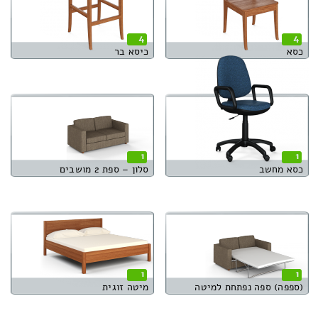
4
4
כסא
כיסא בר
1
1
כסא מחשב
סלון – ספת 2 מושבים
1
1
(ספפה) ספה נפתחת למיטה
מיטה זוגית