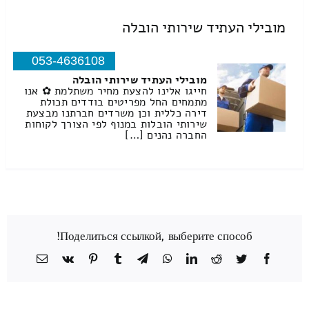
מובילי העתיד שירותי הובלה
053-4636108
מובילי העתיד שירותי הובלה
חייגו אלינו להצעת מחיר משתלמת ✿ אנו
מתמחים החל מפריטים בודדים תכולת
דירה כללית וכן משרדים חברתנו מבצעת
שירותי הובלות במנוף לפי הצורך לקוחות
החברה נהנים […]
Поделиться ссылкой, выберите способ!
Facebook
Twitter
Reddit
LinkedIn
WhatsApp
Telegram
Tumblr
Pinterest
Vk
כתובת
דואר
אלקטרוני