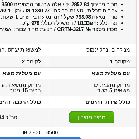
מחיר מחירון:
2852.84
₪ / אלה שבטווח המחירים
3500
–
עבודות סבלות , טעינה ופריקה :
1330.77 ₪
/ זמן :
1 שעות 7 דקות
מחיר נסיעה
738.08 שקל
/ זמן נסיעה בין ערים
1 שעות , 20 דקות
נפח כללי:
18.33м³
/ המשקל הכולל:
979
ק”ג.
מכרז מספר
№ CRTN-3217
/ הצעת מחיר עבור :
אמיר
מנוקדים ,נחל עמוס
למשואות יצחק ,הח
מקומה
1
לקומה
2
עם מעלית משא
עם מעלית משא
מרחק מהבית עד
מרחק ממשאית עד
משאית
5
מטר
הבית
15
מטר
כולל פירוק רהיטים
כולל הרכבה רהיט
מחיר מחירון
סה"כ
84
3500 – 2700 ₪