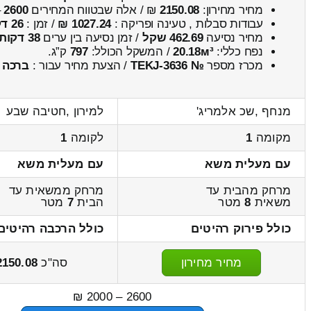
מחיר מחירון:
2150.08
₪ / אלה שבטווח המחירים
2600
–
עבודות סבלות , טעינה ופריקה :
1027.24 ₪
/ זמן :
26 דקות 17 שניות
מחיר נסיעה
462.69 שקל
/ זמן נסיעה בין ערים
38 דקות
נפח כללי:
20.18м³
/ המשקל הכולל:
797
ק”ג.
מכרז מספר
№ TEKJ-3636
/ הצעת מחיר עבור :
ברכה
מנחף ,שכ אלמריג'
למירון ,חטיבה שבע
מקומה
1
לקומה
1
עם מעלית משא
עם מעלית משא
מרחק מהבית עד
מרחק ממשאית עד
משאית
8
מטר
הבית
7
מטר
כולל פירוק רהיטים
כולל הרכבה רהיטים
מחיר מחירון
סה"כ
2150.08
2600 – 2000 ₪