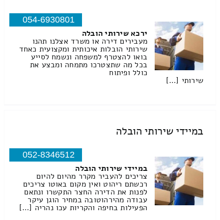
054-6930801
ירכא שירותי הובלה
מעבירים דירה או משרד אצלנו תהנו
שירותי הובלות איכותית ומקצועית כאחד
בואו להצטרף למשפחה ונשמח לסייע
בכל מה שתצטרכו מתמחה ומבצע את
כולל ופיתוח
שירותי […]
במיידי שירותי הובלה
052-8346512
במיידי שירותי הובלה
צריכים להעביר מקרר מהיום להיום
רכשתם ריהוט ואין מקום באוטו צריכים
לפנות את הדירה החצר התקשרו ונתאם
עבודה מהירהוטובה במחיר הוגן עיקר
הפעילות בחיפה והקריות עכו נהריה […]