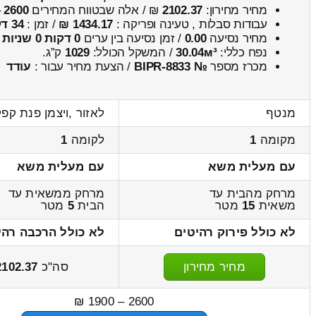
מחיר מחירון:
2102.37
₪ / אלה שבטווח המחירים
2600
–
עבודות סבלות , טעינה ופריקה :
1434.17 ₪
/ זמן :
34 דקות 44 שניות
מחיר נסיעה
0.00
/ זמן נסיעה בין ערים
0 דקות 0 שניות
נפח כללי:
30.04м³
/ המשקל הכולל:
1029
ק”ג.
מכרז מספר
№ BIPR-8833
/ הצעת מחיר עבור :
עודד
מנטף
לאזור ,ויצמן פנת קפל
מקומה
1
לקומה
1
עם מעלית משא
עם מעלית משא
מרחק מהבית עד
מרחק ממשאית עד
משאית
15
מטר
הבית
5
מטר
לא כולל פירוק רהיטים
לא כולל הרכבה רהי
מחיר מחירון
סה"כ
2102.37
2600 – 1900 ₪