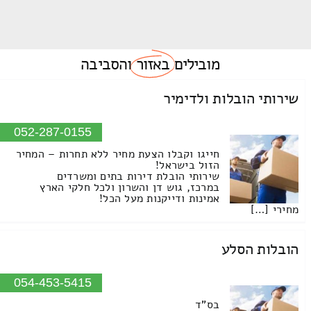
מובילים
באזור
והסביבה
שירותי הובלות ולדימיר
052-287-0155
חייגו וקבלו הצעת מחיר ללא תחרות – המחיר
הזול בישראל!
שירותי הובלת דירות בתים ומשרדים
במרכז, גוש דן והשרון ולכל חלקי הארץ
אמינות ודייקנות מעל הכל!
מחירי […]
הובלות הסלע
054-453-5415
בס"ד