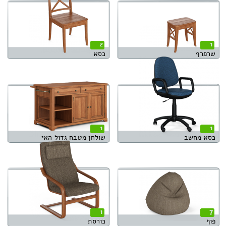
2
1
שרפרף
כסא
1
1
כסא מחשב
שולחן מטבח גדול האי
1
7
פוף
כורסת