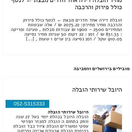
מחיר הובלה דירה אחד חדרים מבצת ← לנטף
כולל פירוק והרכבה
הובלת דירה אחד חדרים מבצת ← לנטף כולל פירוק
והרכבה מחיר מחירון: 2075.22 ₪ / אלה שבטווח
המחירים 2500 – 1900 ₪ עבודות סבלות , טעינה ופריקה
: 831.33 ₪ / זמן : 22 דקות 50 שניות מחיר נסיעה
910.05 שקל / זמן נסיעה בין ערים 1 שעות , [...]
מובילים בירושלים והסביבה
היובל שירותי הובלה
052-5315333
היובל שירותי הובלה
הובלה היובל בנהלת יוסי בעל 27 שנה
וותק בתחום ה הובלה למגזר הפרטי
עסקי ומשרדים הובלת ציוד כבד הובלת
רהיטים הובלת ארגזים אריזה ופריקה