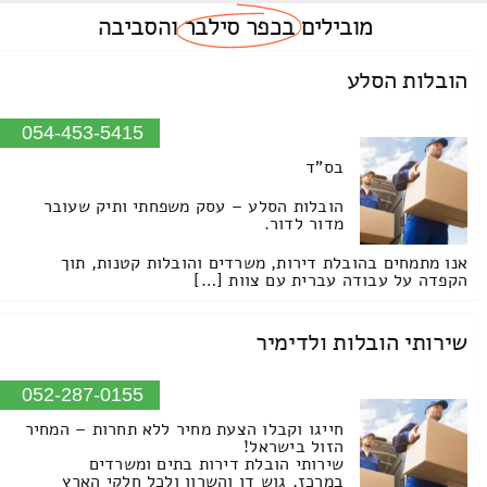
מובילים
בכפר סילבר
והסביבה
הובלות הסלע
054-453-5415
בס"ד
הובלות הסלע – עסק משפחתי ותיק שעובר
מדור לדור.
אנו מתמחים בהובלת דירות, משרדים והובלות קטנות, תוך
הקפדה על עבודה עברית עם צוות […]
שירותי הובלות ולדימיר
052-287-0155
חייגו וקבלו הצעת מחיר ללא תחרות – המחיר
הזול בישראל!
שירותי הובלת דירות בתים ומשרדים
במרכז, גוש דן והשרון ולכל חלקי הארץ