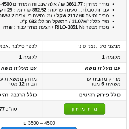
מחיר מחירון:
3661.77
₪ / אלה שבטווח המחירים
4500
–
עבודות סבלות , טעינה ופריקה :
862.52 ₪
/ זמן :
25 דקות 18 שניות
מחיר נסיעה
2117.60 שקל
/ זמן נסיעה בין ערים
2 שעות , 51 דקות
נפח כללי:
11.07м³
/ המשקל הכולל:
683
ק”ג.
מכרז מספר
№ RILO-3851
/ הצעת מחיר עבור :
שרה
מניצני סיני ,נצני סיני
לכפר סילבר ,אבא
מקומה
1
לקומה
1
עם מעלית משא
עם מעלית משא
מרחק מהבית עד
מרחק ממשאית עד
משאית
6
מטר
הבית
12
מטר
כולל פירוק רהיטים
כולל הרכבה רהיט
מחיר מחירון
סה"כ
77
4500 – 3500 ₪