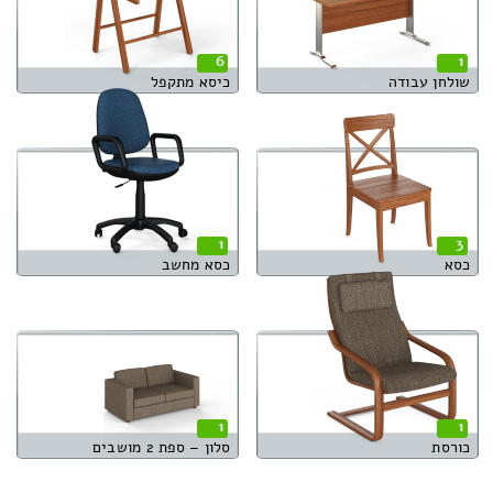
6
1
שולחן עבודה
כיסא מתקפל
1
3
כסא
כסא מחשב
1
1
כורסת
סלון – ספת 2 מושבים