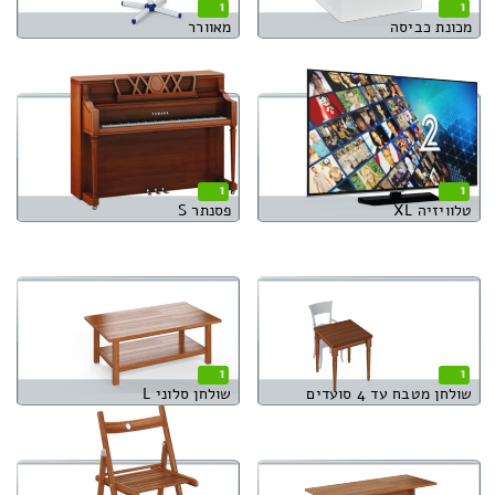
1
1
מכונת כביסה
מאוורר
1
1
טלוויזיה XL
פסנתר S
1
1
שולחן מטבח עד 4 סועדים
שולחן סלוני L