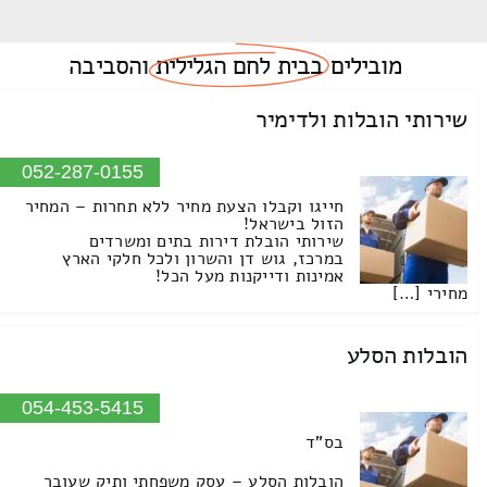
מובילים
בבית לחם הגלילית
והסביבה
שירותי הובלות ולדימיר
052-287-0155
חייגו וקבלו הצעת מחיר ללא תחרות – המחיר
הזול בישראל!
שירותי הובלת דירות בתים ומשרדים
במרכז, גוש דן והשרון ולכל חלקי הארץ
אמינות ודייקנות מעל הכל!
מחירי […]
הובלות הסלע
054-453-5415
בס"ד
הובלות הסלע – עסק משפחתי ותיק שעובר