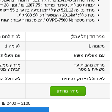
מחיר מחירון:
2543.45
₪ / אלה שבטווח המחירים
3100
–
עבודות סבלות , טעינה ופריקה :
1287.75 ₪
/ זמן :
28 דקות 17 שניות
מחיר נסיעה
521.12 שקל
/ זמן נסיעה בין ערים
55 דקות
נפח כללי:
20.14м³
/ המשקל הכולל:
988
ק”ג.
מכרז מספר
№ OVPE-7560
/ הצעת מחיר עבור :
הגות
מניר דוד (תל עמל)
לבית לחם ה
מקומה
1
לקומה
1
עם מעלית משא
עם מעלית
מרחק מהבית עד
מרחק ממשא
משאית
5
מטר
הבית
7
מטר
לא כולל פירוק רהיטים
לא כולל הר
מחיר מחירון
3100 – 2400 ₪