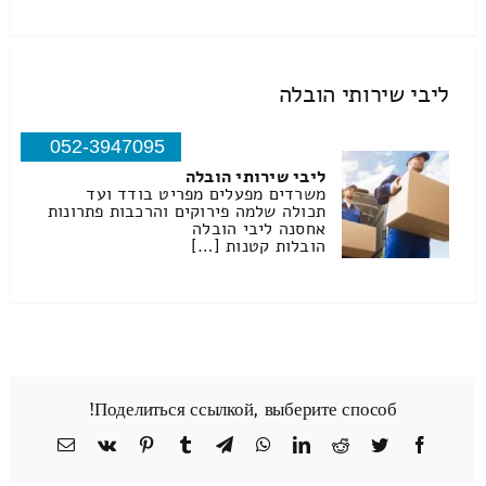
ליבי שירותי הובלה
052-3947095
ליבי שירותי הובלה
משרדים מפעלים מפריט בודד ועד
תכולה שלמה פירוקים והרכבות פתרונות
אחסנה ליבי הובלה
הובלות קטנות […]
Поделиться ссылкой, выберите способ!
Facebook
Twitter
Reddit
LinkedIn
WhatsApp
Telegram
Tumblr
Pinterest
Vk
כתובת
דואר
אלקטרוני