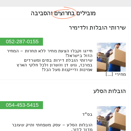
מובילים
בחרוצים
והסביבה
שירותי הובלות ולדימיר
052-287-0155
חייגו וקבלו הצעת מחיר ללא תחרות – המחיר
הזול בישראל!
שירותי הובלת דירות בתים ומשרדים
במרכז, גוש דן והשרון ולכל חלקי הארץ
אמינות ודייקנות מעל הכל!
מחירי […]
הובלות הסלע
054-453-5415
בס"ד
הובלות הסלע – עסק משפחתי ותיק שעובר
מדור לדור.