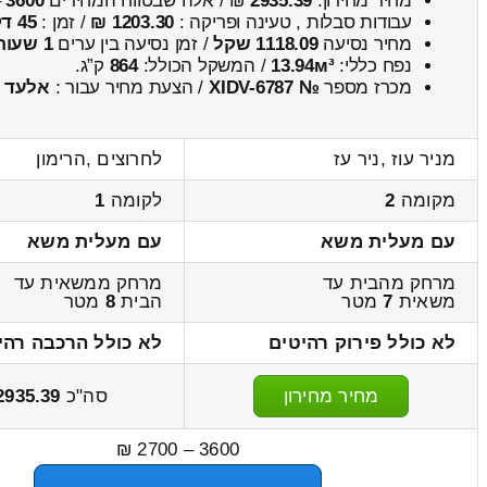
מחיר מחירון:
2935.39
₪ / אלה שבטווח המחירים
3600
–
עבודות סבלות , טעינה ופריקה :
1203.30 ₪
/ זמן :
45 דקות 2 שניות
מחיר נסיעה
1118.09 שקל
/ זמן נסיעה בין ערים
1 שעות , 44 דקות
נפח כללי:
13.94м³
/ המשקל הכולל:
864
ק”ג.
מכרז מספר
№ XIDV-6787
/ הצעת מחיר עבור :
אלעד
מניר עוז ,ניר עז
לחרוצים ,הרימון
מקומה
2
לקומה
1
עם מעלית משא
עם מעלית משא
מרחק מהבית עד
מרחק ממשאית עד
משאית
7
מטר
הבית
8
מטר
לא כולל פירוק רהיטים
לא כולל הרכבה רהי
מחיר מחירון
סה"כ
2935.39
3600 – 2700 ₪