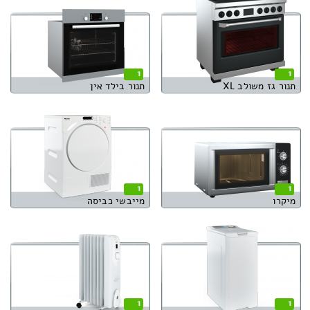
1
1
תנור גז משולב XL
תנור בילד אין
1
1
מיקרו
מייבשי כביסה
1
1