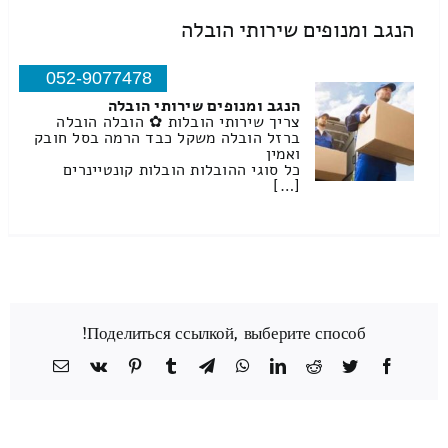
הנגב ומנופים שירותי הובלה
052-9077478
הנגב ומנופים שירותי הובלה
צריך שירותי הובלות ✿ הובלה הובלה
ברזל הובלה משקל כבד הרמה בסל חובק
ואמין
כל סוגי ההובלות הובלות קונטיינרים
[…]
Поделиться ссылкой, выберите способ!
Facebook
Twitter
Reddit
LinkedIn
WhatsApp
Telegram
Tumblr
Pinterest
Vk
כתובת
דואר
אלקטרוני