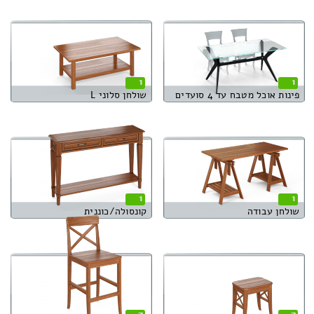
1
1
פינות אוכל מטבח עד 4 סועדים
שולחן סלוני L
1
1
שולחן עבודה
קונסולה/כוננית