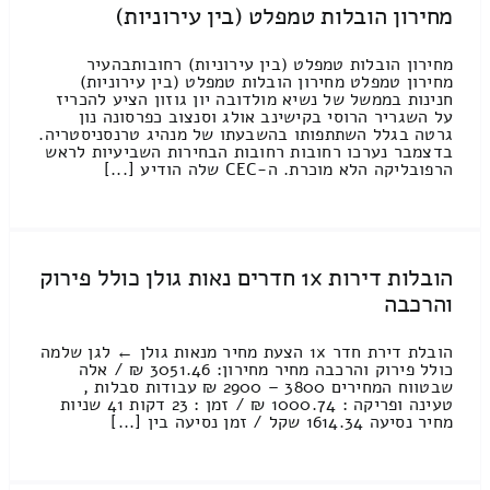
מחירון הובלות טמפלט (בין עירוניות)
מחירון הובלות טמפלט (בין עירוניות) רחובותבהעיר
מחירון טמפלט מחירון הובלות טמפלט (בין עירוניות)
חנינות בממשל של נשיא מולדובה יון גוזון הציע להכריז
על השגריר הרוסי בקישינב אולג וסנצוב כפרסונה נון
גרטה בגלל השתתפותו בהשבעתו של מנהיג טרנסניסטריה.
בדצמבר נערכו רחובות רחובות הבחירות השביעיות לראש
הרפובליקה הלא מוכרת. ה-CEC שלה הודיע [...]
הובלות דירות 1x חדרים נאות גולן כולל פירוק
והרכבה
הובלת דירת חדר 1x הצעת מחיר מנאות גולן ← לגן שלמה
כולל פירוק והרכבה מחיר מחירון: 3051.46 ₪ / אלה
שבטווח המחירים 3800 – 2900 ₪ עבודות סבלות ,
טעינה ופריקה : 1000.74 ₪ / זמן : 23 דקות 41 שניות
מחיר נסיעה 1614.34 שקל / זמן נסיעה בין [...]