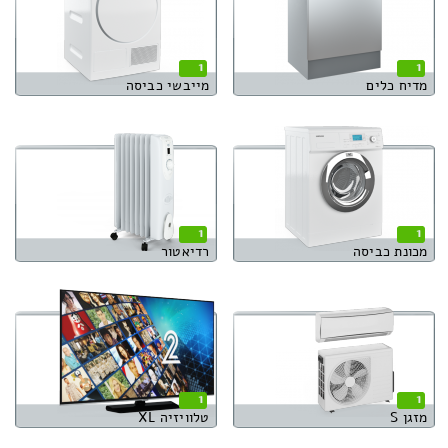
1
1
מדיח כלים
מייבשי כביסה
1
1
מכונת כביסה
רדיאטור
1
1
מזגן S
טלוויזיה XL