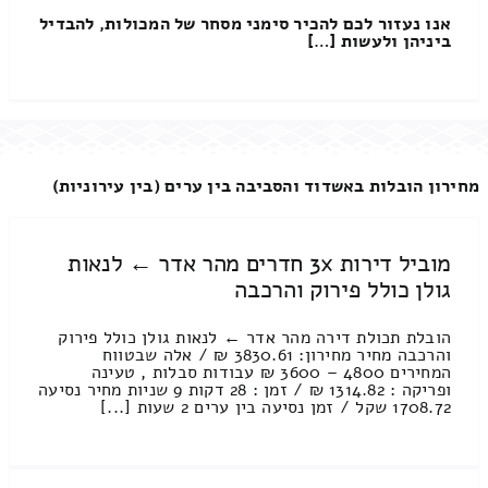
אנו נעזור לכם להכיר סימני מסחר של המכולות, להבדיל
ביניהן ולעשות […]
מחירון הובלות באשדוד והסביבה בין ערים (בין עירוניות)
מוביל דירות 3x חדרים מהר אדר ← לנאות
גולן כולל פירוק והרכבה
הובלת תכולת דירה מהר אדר ← לנאות גולן כולל פירוק
והרכבה מחיר מחירון: 3830.61 ₪ / אלה שבטווח
המחירים 4800 – 3600 ₪ עבודות סבלות , טעינה
ופריקה : 1314.82 ₪ / זמן : 28 דקות 9 שניות מחיר נסיעה
1708.72 שקל / זמן נסיעה בין ערים 2 שעות [...]