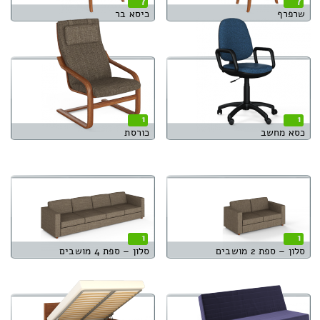
7
7
שרפרף
כיסא בר
1
1
כסא מחשב
כורסת
1
1
סלון – ספת 2 מושבים
סלון – ספת 4 מושבים