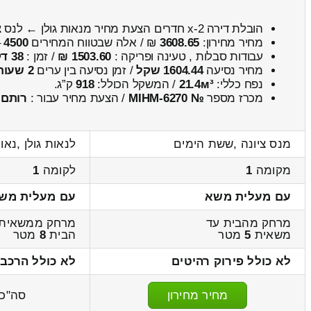
הובלת דירה 2-x חדרים הצעת מחיר מנאות גולן ← לנס ציונה
מחיר מחירון:
3608.65
₪ / אלה שבטווח המחירים
4500
–
עבודות סבלות , טעינה ופריקה :
1503.60 ₪
/ זמן :
38 דקות 14 שניות
מחיר נסיעה
1604.44 שקל
/ זמן נסיעה בין ערים
2 שעות , 15 דקות
נפח כללי:
21.4м³
/ המשקל הכולל:
918
ק”ג.
מכרז מספר
№ MIHM-6270
/ הצעת מחיר עבור :
רותם
מנס ציונה ,ששת הימים
לנאות גולן ,נאו
מקומה
1
לקומה
1
עם מעלית משא
עם מעלית מש
מרחק מהבית עד
מרחק ממשאית 
משאית
5
מטר
הבית
8
מטר
לא כולל פירוק רהיטים
לא כולל הרכבה
מחיר מחירון
סה"כ