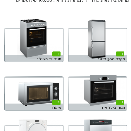
מרחק בין נאות גולן ← לנס ציונה הוא : 196.06 קילומטרים
1
1
מקרר 500 ליטר
תנור גז משולב
1
1
תנור בילד אין
מיקרו