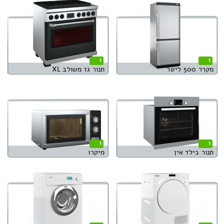
1
1
מקרר 500 ליטר
תנור גז משולב XL
1
1
תנור בילד אין
מיקרו