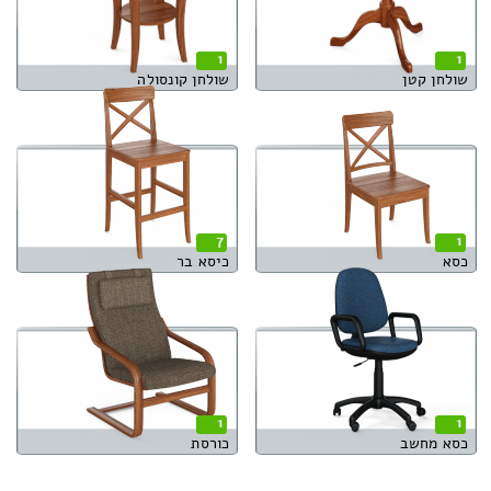
1
1
שולחן קטן
שולחן קונסולה
7
1
כסא
כיסא בר
1
1
כסא מחשב
כורסת