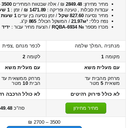
מחיר מחירון:
2849.48
₪ / אלה שבטווח המחירים
3500
–
עבודות סבלות , טעינה ופריקה :
1471.89 ₪
/ זמן :
1 שעות 4 דקות
מחיר נסיעה
827.60 שקל
/ זמן נסיעה בין ערים
1 שעות , 4 דקות
נפח כללי:
21.97м³
/ המשקל הכולל:
865
ק”ג.
מכרז מספר
№ RQBA-6934
/ הצעת מחיר עבור :
ידיד
מנתניה ,המלך שלמה
לכפר מנחם ,צפית
מקומה
1
לקומה
2
עם מעלית משא
עם מעלית משא
מרחק מהבית עד
מרחק ממשאית עד
משאית
5
מטר
הבית
10
מטר
לא כולל פירוק רהיטים
לא כולל הרכבה רה
מחיר מחירון
סה"כ
49.48
3500 – 2700 ₪