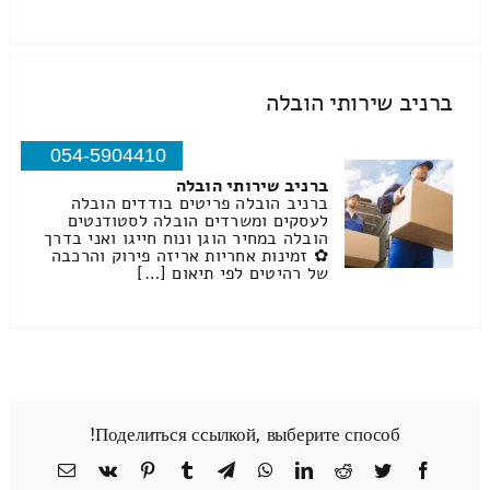
ברניב שירותי הובלה
054-5904410
ברניב שירותי הובלה
ברניב הובלה פריטים בודדים הובלה
לעסקים ומשרדים הובלה לסטודנטים
הובלה במחיר הוגן ונוח חייגו ואני בדרך
✿ זמינות אחריות אריזה פירוק והרכבה
של רהיטים לפי תיאום […]
Поделиться ссылкой, выберите способ!
Facebook
Twitter
Reddit
LinkedIn
WhatsApp
Telegram
Tumblr
Pinterest
Vk
כתובת
דואר