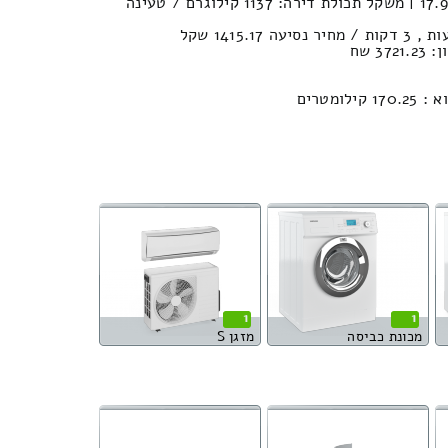
נפח הובלה (חפצים) : 17.9м³ | משקל תכולת דירה: 1137 קילוגרם / טעינה
3 שח
ומטרים
1
1
מכונת כביסה
מזגן S