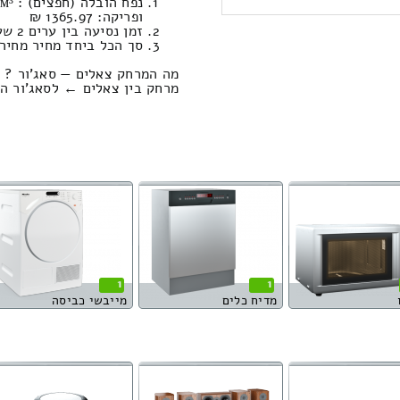
ופריקה: 1365.97 ₪
זמן נסיעה בין ערים 2 שעות , 3 דקות / מחיר נסיעה 1415.17 שקל
סך הכל ביחד מחיר מחירון: 721.23
מה המרחק צאלים — סאג'ור ?
מרחק בין צאלים ← לסאג'ור הוא : 170.25 קיל
1
1
מדיח כלים
מייבשי כביסה