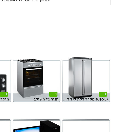
1
1
1
(650L) מקרר דלת ליד דלת
תנור גז משולב
מיקרו