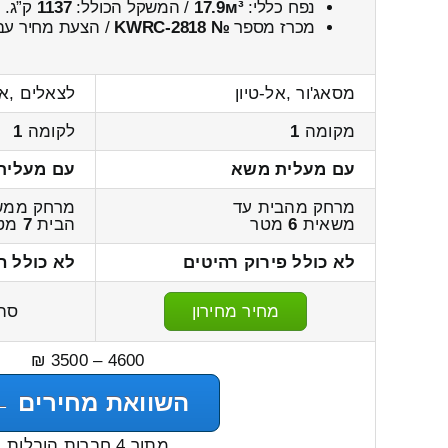
נפח כללי:
17.9м³
/ המשקל הכולל:
1137
ק”ג.
מכרז מספר
№ KWRC-2818
/ הצעת מחיר עבו
מסאג'ור ,אל-טיון
לצאלים ,או
מקומה
1
לקומה
1
עם מעלית משא
עם מעלית
מרחק מהבית עד
מרחק ממש
משאית
6
מטר
הבית
7
מט
לא כולל פירוק רהיטים
לא כולל ה
מחיר מחירון
סה
4600 – 3500 ₪
השוואת מחירים ←
מתוך 4 חברות הובלות