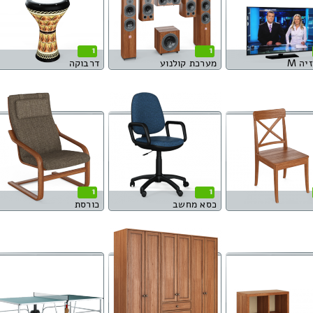
1
1
יה M
מערכת קולנוע
דרבוקה
1
1
כסא מחשב
כורסת