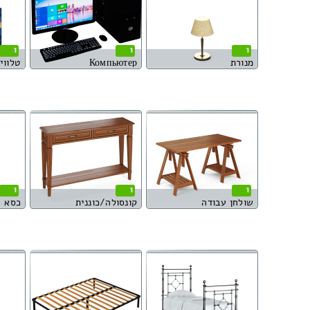
1
1
1
מנורת
Компьютер
טלוויז
1
1
1
שולחן עבודה
קונסולה/כוננית
כסא